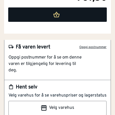
Få varen levert
Oppgi postnummer
Oppgi postnummer for å se om denne
Indre diameter
[mm]
50
varen er tilgjengelig for levering til
deg.
Materiale
PE (Polyetylen)
NOBB
21794334
Modell / utførelse
Bøyelig
Artikkelnummer
Hent selv
101115321
Velg varehus for å se varehuspriser og lagerstatus
WAVIN korrugerte drensrør i plast benyttes ved
Tilkobling 2
Rørende
drenering rundt grunnmur, og ved drenering av
Velg varehus
jordbruksarealer. Rørsystemet har et komplett utvalg
Rørtype
Avløpsrør