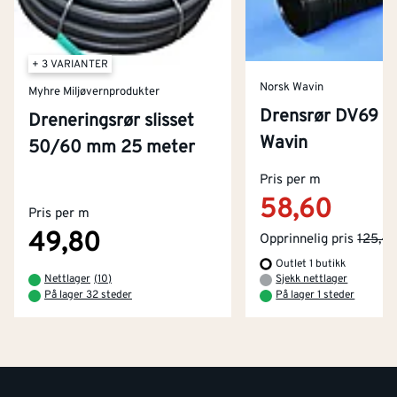
+ 3 VARIANTER
Norsk Wavin
Myhre Miljøvernprodukter
Drensrør DV69 
Dreneringsrør slisset
Wavin
50/60 mm 25 meter
Kontakt oss
Om Montér
Pris per m
58,60
Pris per m
Kjøpsbetingelser
Tjenester
Byggevarehus og åpningstider
49,80
Opprinnelig pris
125,-
Outlet 1 butikk
Betaling
Montér Klubb
Nettlager
(
10
)
Sjekk nettlager
Prismatch
På lager 32 steder
På lager 1 steder
Netthandel
Medlemsavtaler
100% fornøydgaranti
Retur- og angrerettsskjema
Montér Bedrift
Ledige stillinger