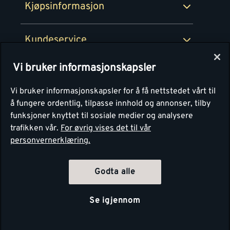
Kjøpsinformasjon
Retur av EE-avfall
Personvern
Kundeservice
Våre kjøkkensentre
Vi bruker informasjonskapsler
Montér
Vi bruker informasjonskapsler for å få nettstedet vårt til
å fungere ordentlig, tilpasse innhold og annonser, tilby
funksjoner knyttet til sosiale medier og analysere
trafikken vår.
For øvrig vises det til vår
personvernerklæring.
Godta alle
Se igjennom
Copyright Montér 2026