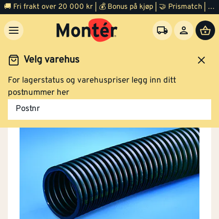
🚚 Fri frakt over 20 000 kr | 💰 Bonus på kjøp | 🤝 Prismatch | ⭐ 100% fornøyd garanti | 🏪 140 byggevarehus
Velg varehus
For lagerstatus og varehuspriser legg inn ditt
ggevarer
Grunnarbeid
Drenering
Dreneringsrør
postnummer her
Postnr