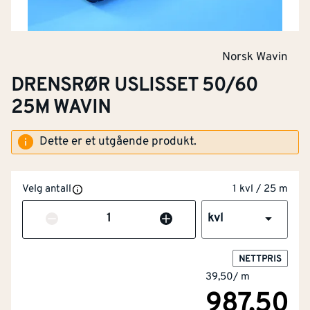
Norsk Wavin
DRENSRØR USLISSET 50/60
25M WAVIN
Dette er et utgående produkt.
Velg antall
1 kvl / 25 m
Antall
kvl
NETTPRIS
39,50
/
m
987,50