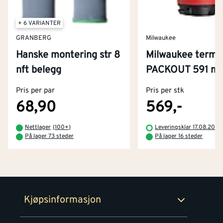
+ 6 VARIANTER
GRANBERG
Milwaukee
Hanske montering str 8
Milwaukee term
Kontakt oss
nft belegg
PACKOUT 591 ml
Om Montér
Pris per par
Pris per stk
Kjøpsbetingelser
Tjenester
Byggevarehus og åpningstider
68,90
569,-
Betaling
Montér Klubb
Nettlager
(
100+
)
Leveringsklar 17.08.2026
Prismatch
På lager 73 steder
På lager 16 steder
Netthandel
Medlemsavtaler
100% fornøydgaranti
Retur- og angrerettsskjema
Montér Bedrift
Ledige stillinger
Kjøpsinformasjon
Retur av EE-avfall
Personvern