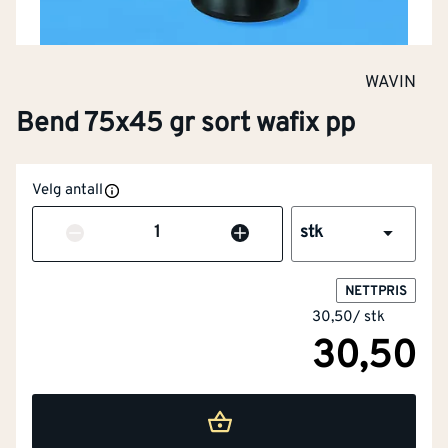
Modell / utførelse
1-parts
WAVIN
Form
Bøyd
Bend 75x45 gr sort wafix pp
Tilkobling 2
Muffe
Velg antall
Tetningsmateriale
TPE
Antall
stk
Overflatebehandling
Ubehandlet
tilkobling 1
NETTPRIS
30,50
/
stk
Overflatebeskyttelse
Ubehandlet
30,50
tilkobling 1
Overflatebehandling
Ubehandlet
tilkobling 2