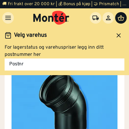
🚚 Fri frakt over 20 000 kr | 💰 Bonus på kjøp | 🤝 Prismatch | ⭐ 100% fornøyd garanti | 🏪 140 byggevarehus
Velg varehus
For lagerstatus og varehuspriser legg inn ditt
ggevarer
Grunnarbeid
Drenering
Dreneringsrør
postnummer her
Postnr