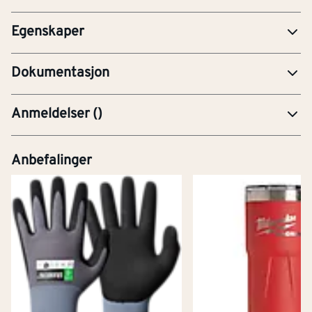
tilkobling 1
Egenskaper
FDV-Forvaltning, drift og vedlikehold
Dokumentasjon
Anmeldelser
(
)
Anbefalinger