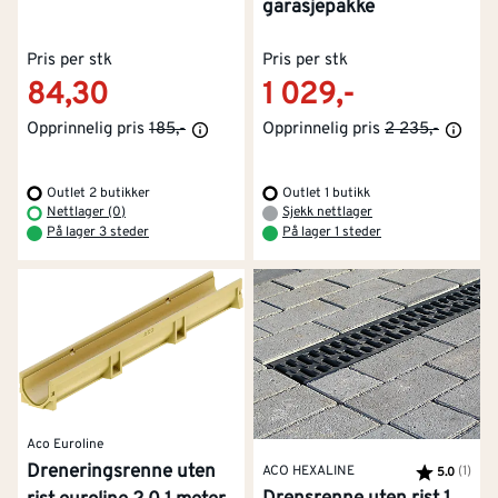
garasjepakke
Pris per stk
Pris per stk
84,30
1 029,-
Opprinnelig pris
185,-
Opprinnelig pris
2 235,-
Outlet 2 butikker
Outlet 1 butikk
Nettlager (0)
Sjekk nettlager
På lager 3 steder
På lager 1 steder
Aco Euroline
Dreneringsrenne uten
ACO HEXALINE
Karakter:
(1)
av 5
5.0