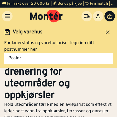
🚚 Fri frakt over 20 000 kr | 💰 Bonus på kjøp | 🤝 Prismatch | ⭐ 100% fornøyd garanti | 🏪 140 byggevarehus
Velg varehus
For lagerstatus og varehuspriser legg inn ditt
Byggevarer
Grunnarbeid
Drenering
Avløpsrist
postnummer her
Avløpsrist – Effektiv
Postnr
drenering for
uteområder og
oppkjørsler
Hold uteområder tørre med en avløpsrist som effektivt
leder bort vann fra oppkjørsler, terrasser og garasjer.