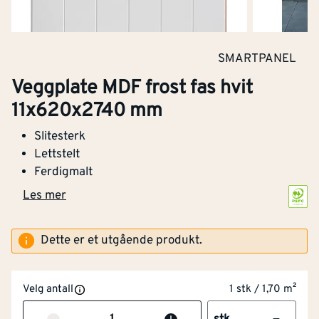
Tykkelse folie/film
[g/m²]
195
Fuktbeskyttelse
Nei
SMARTPANEL
Veggplate MDF frost fas hvit
Brannsikker
Nei
11x620x2740 mm
Euro-brannklasse i
D
Slitesterk
henhold til EN 13501-1
Lettstelt
Ferdigmalt
Miljøsertifisering
PEFC
Les mer
Type
MDF
Dette er et utgående produkt.
Kantfinish
Not og fjær,langside
Overflatebehandling
Malt
PEFC
Velg antall
1 stk / 1,70 m²
Råvarer og produkter som kommer fra