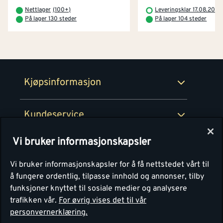
Betaling
Montér Klubb
Nettlager
(
100+
)
Leveringsklar 17.08.2026
Prismatch
På lager 130 steder
På lager 104 steder
Netthandel
Medlemsavtaler
100% fornøydgaranti
Retur- og angrerettsskjema
Montér Bedrift
Ledige stillinger
Kjøpsinformasjon
Retur av EE-avfall
Personvern
Kundeservice
Våre kjøkkensentre
Vi bruker informasjonskapsler
Montér
Vi bruker informasjonskapsler for å få nettstedet vårt til
å fungere ordentlig, tilpasse innhold og annonser, tilby
funksjoner knyttet til sosiale medier og analysere
trafikken vår.
For øvrig vises det til vår
personvernerklæring.