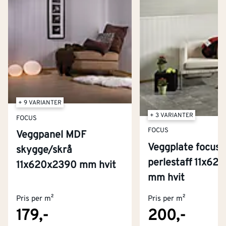
+ 9 VARIANTER
+ 3 VARIANTER
FOCUS
FOCUS
Veggpanel MDF
Veggplate focus
skygge/skrå
perlestaff 11x62
11x620x2390 mm hvit
Kontakt oss
mm hvit
Om Montér
Pris per m²
Pris per m²
Kjøpsbetingelser
Tjenester
Byggevarehus og åpningstider
179,-
200,-