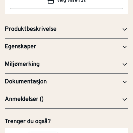
Velg varehus
våtsoner/sprutsoner på bad. Enkel montering som gir
til avskoging, at hogsten foregår kontrollert,
et fint uttrykk av malt panel i taket. Leveres i bunter på
og at den tar hensyn til lokalbefolkningen.
6 panelbord.
Klimaeffe
6.72
Produktbeskrivelse
[kg CO₂-eq/m²]
kt
Egenskaper
EPD-Miljødeklarasjon
Miljømerking
MAT02 painted pine, mdf, melamine.pdf
Dokumentasjon
Anmeldelser
(
)
Trenger du også?