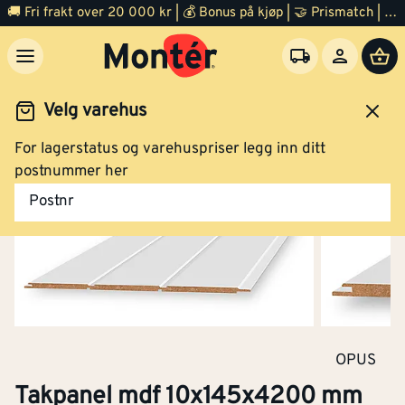
🚚 Fri frakt over 20 000 kr | 💰 Bonus på kjøp | 🤝 Prismatch | ⭐ 100% fornøyd garanti | 🏪 140 byggevarehus
Velg varehus
For lagerstatus og varehuspriser legg inn ditt
Byggevarer
Bygningsplater
MDF plater
postnummer her
Postnr
Takpanel mdf 10x145x4200 mm S0502G
Klikk og hent
OPUS
Takpanel mdf 10x145x4200 mm