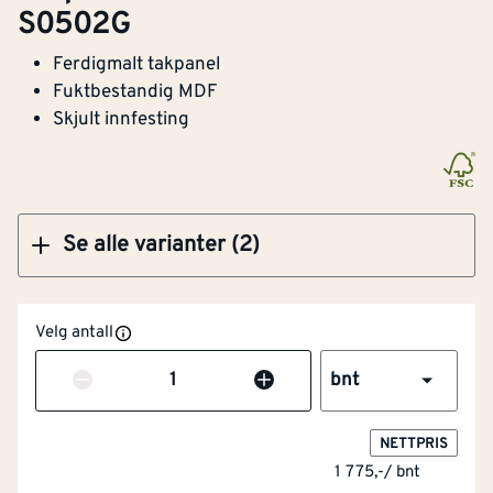
Takpanel mdf 10x145x2415 mm S0502Y
S0502G
Ferdigmalt takpanel
Fuktbestandig MDF
Skjult innfesting
Klikk og hent
Se alle varianter (2)
Velg antall
Antall
bnt
NETTPRIS
1 775,-
/
bnt