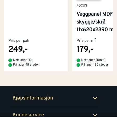
FOCUS
Veggpanel MDF
skygge/skrå
Kontakt oss
11x620x2390 mm
Om Montér
Pris per pak
Pris per m²
Kjøpsbetingelser
Tjenester
Byggevarehus og åpningstider
249,-
179,-
Betaling
Montér Klubb
Nettlager
(
12
)
Nettlager
(
100+
)
Prismatch
På lager 45 steder
På lager 130 steder
Netthandel
Medlemsavtaler
100% fornøydgaranti
Retur- og angrerettsskjema
Montér Bedrift
Ledige stillinger
Kjøpsinformasjon
Retur av EE-avfall
Personvern
Kundeservice