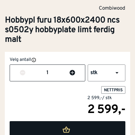
Combiwood
Hobbypl furu 18x600x2400 ncs
s0502y hobbyplate limt ferdig
malt
Velg antall
Antall
stk
NETTPRIS
2 599,-
/
stk
2 599,-