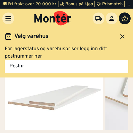
🚚 Fri frakt over 20 000 kr | 💰 Bonus på kjøp | 🤝 Prismatch | ⭐ 100% fornøyd garanti | 🏪 140 byggevarehus
Velg varehus
For lagerstatus og varehuspriser legg inn ditt
Byggevarer
Bygningsplater
Hobbyplater
postnummer her
Postnr