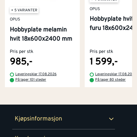
OPUS
+ 5 VARIANTER
Hobbyplate hvitm
OPUS
furu 18x600x24
Hobbyplate melamin
Kontakt oss
hvit 18x600x2400 mm
Om Montér
Pris per stk
Pris per stk
Kjøpsbetingelser
Tjenester
Byggevarehus og åpningstider
985,-
1 599,-
Betaling
Montér Klubb
Leveringsklar 17.08.2026
Leveringsklar 17.08.2026
Prismatch
På lager 101 steder
På lager 80 steder
Netthandel
Medlemsavtaler
100% fornøydgaranti
Retur- og angrerettsskjema
Montér Bedrift
Ledige stillinger
Kjøpsinformasjon
Retur av EE-avfall
Personvern