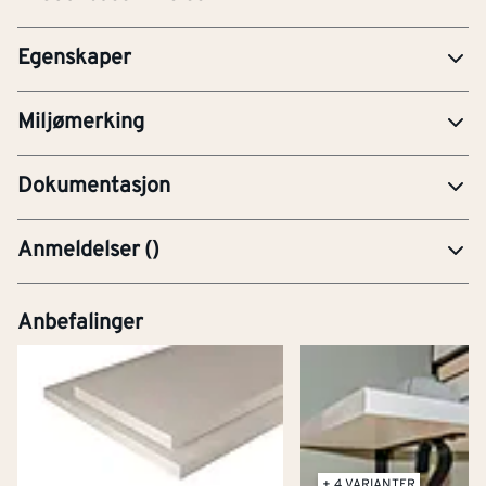
kt
PEFC
HEA 02 Utforinger 392-2023-
Råvarer og produkter som kommer fra
00602502_NA_BREEAM Attestation.pdf
Egenskaper
bærekraftig forvaltet skog.
MAT 02 Pine untreated, sills, hobbys, aspen, ash,
Miljømerking
birch lacquer.pdf
Dokumentasjon
Anmeldelser
(
)
Anbefalinger
+ 4 VARIANTER