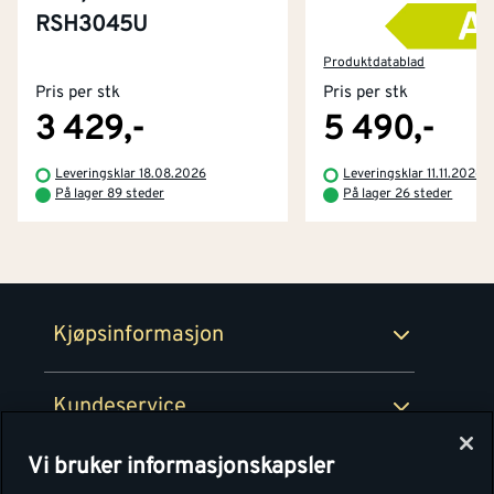
RSH3045U
Kontakt oss
Om Montér
Produktdatablad
Pris per stk
Pris per stk
Kjøpsbetingelser
Tjenester
Byggevarehus og åpningstider
3 429,-
5 490,-
Betaling
Montér Klubb
Leveringsklar 18.08.2026
Leveringsklar 11.11.2026
Prismatch
På lager 89 steder
På lager 26 steder
Netthandel
Medlemsavtaler
100% fornøydgaranti
Retur- og angrerettsskjema
Montér Bedrift
Ledige stillinger
Kjøpsinformasjon
Retur av EE-avfall
Personvern
Kundeservice
Våre kjøkkensentre
Vi bruker informasjonskapsler
Montér