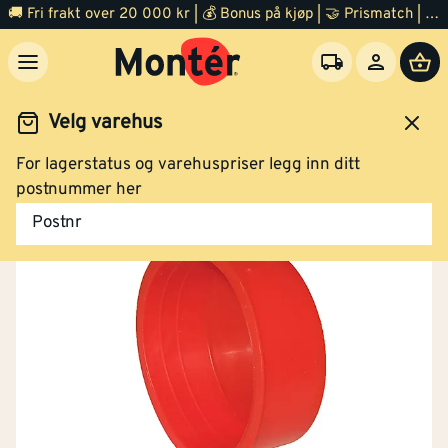
🚚 Fri frakt over 20 000 kr | 💰 Bonus på kjøp | 🤝 Prismatch | ⭐ 100% fornøyd garanti | 🏪 140 byggevarehus
Velg varehus
For lagerstatus og varehuspriser legg inn ditt
arer
Armering og forskaling
Forskaling
Tilbehør
postnummer her
Postnr