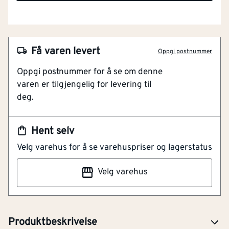
Få varen levert
Oppgi postnummer
Oppgi postnummer for å se om denne
varen er tilgjengelig for levering til
deg.
Hent selv
NOBB
53511394
Velg varehus for å se varehuspriser og lagerstatus
Artikkelnummer
101232959
Velg varehus
Debidutt er lokk som kan benyttes for å forhindre
inntrenging av betong i spirorøret.
Produktbeskrivelse