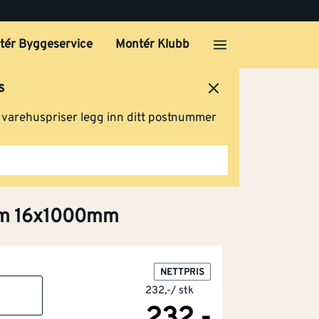
tér Byggeservice
Montér Klubb
s
ersted
Logg inn
Handlevogn
g varehuspriser legg inn ditt postnummer
8 m 16x1000mm
NETTPRIS
232,-
/
stk