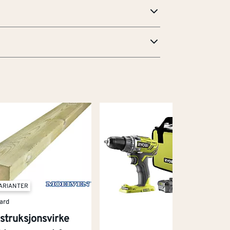
VARIANTER
ard
struksjonsvirke