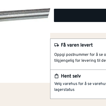
Få varen levert
Oppgi postnummer for å se 
tilgjengelig for levering til de
Hent selv
Velg varehus for å se varehu
NOBB
lagerstatus
60032697
Artikkelnummer
101382068