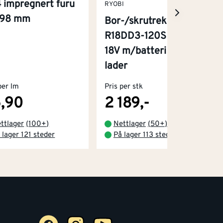
 impregnert furu
RYOBI
x98 mm
Bor-/skrutrekker
R18DD3-120S One+
18V m/batteri og
lader
per lm
Pris per stk
,90
2 189,-
ttlager
(
100+
)
Nettlager
(
50+
)
 lager 121 steder
På lager 113 steder