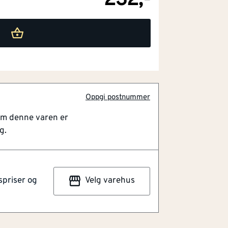
232,-
Oppgi postnummer
om denne varen er
g.
spriser og
Velg varehus