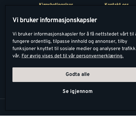
Kjøpsbetingelser
Kontakt oss
Betaling
Tjenester
Vi bruker informasjonskapsler
Netthandel
Montér Klubb
Vi bruker informasjonskapsler for å få nettstedet vårt til 
Retur- og
Medlemsavtale
fungere ordentlig, tilpasse innhold og annonser, tilby
angrerettsskjema
funksjoner knyttet til sosiale medier og analysere trafik
Montér Bedrift
vår.
For øvrig vises det til vår personvernerklæring.
Retur av EE-avf
Godta alle
Se igjennom
Copyright Montér 2026