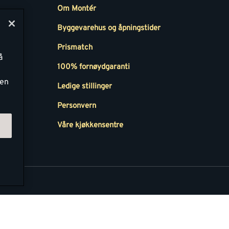
Om Montér
Byggevarehus og åpningstider
Prismatch
å
r
100% fornøydgaranti
ken
Ledige stillinger
all
Personvern
Våre kjøkkensentre