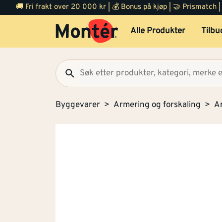
🚚 Fri frakt over 20 000 kr | 💰 Bonus på kjøp | 🤝 Prismatch
Alle Produkter
Tilbu
Byggevarer
Armering og forskaling
A