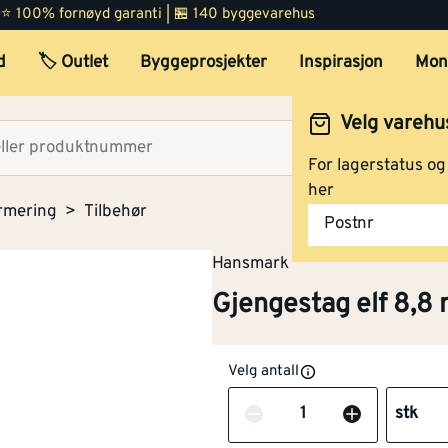
 | ⭐ 100% fornøyd garanti | 🏪 140 byggevarehus
d
🏷️ Outlet
Byggeprosjekter
Inspirasjon
Mon
Velg varehu
Velg lag
For lagerstatus o
her
rmering
Tilbehør
Postnr
Hansmark
Gjengestag elf 8,
Velg antall
Antall
stk