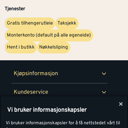
Om Montér
Tjenester
Kjøpsbetingelser
Tjenester
Byggevarehus og åpningstider
Gratis tilhengerutleie
Taksjekk
Betaling
Montér Klubb
Prismatch
Monterkonto (default på alle egeneide)
Netthandel
Medlemsavtaler
Hent i butikk
Nøkkelsliping
100% fornøydgaranti
Retur- og angrerettsskjema
Montér Bedrift
Ledige stillinger
Kjøpsinformasjon
Retur av EE-avfall
Personvern
Kundeservice
Våre kjøkkensentre
Vi bruker informasjonskapsler
Montér
Vi bruker informasjonskapsler for å få nettstedet vårt til