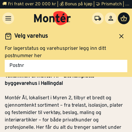
🚚 Fri frakt over 20 000 kr | 💰 Bonus på kjøp | 🤝 Prismatch | ⭐ 100% fornøyd garanti | 🏪 140 byggevarehus
Velg varehus
For lagerstatus og varehuspriser legg inn ditt
postnummer her
Montér Ål
Postnr
Velkommen til Montér Ål – ditt komplette
byggevarehus i Hallingdal
Montér Ål, lokalisert i Myren 2, tilbyr et bredt og
gjennomtenkt sortiment – fra trelast, isolasjon, plater
og festemidler til verktøy, beslag, maling og
interiørartikler – for både privatkunder og
profesjonelle. Her får du alt du trenger samlet under