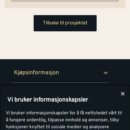
Kjøpsbetingelser
Tjenester
Byggevarehus og åpningstider
Tilbake til prosjektet
Betaling
Montér Klubb
Prismatch
Netthandel
Medlemsavtaler
100% fornøydgaranti
Retur- og angrerettsskjema
Montér Bedrift
Ledige stillinger
Kjøpsinformasjon
Retur av EE-avfall
Personvern
Kundeservice
Våre kjøkkensentre
Vi bruker informasjonskapsler
Montér
Vi bruker informasjonskapsler for å få nettstedet vårt til
å fungere ordentlig, tilpasse innhold og annonser, tilby
funksjoner knyttet til sosiale medier og analysere