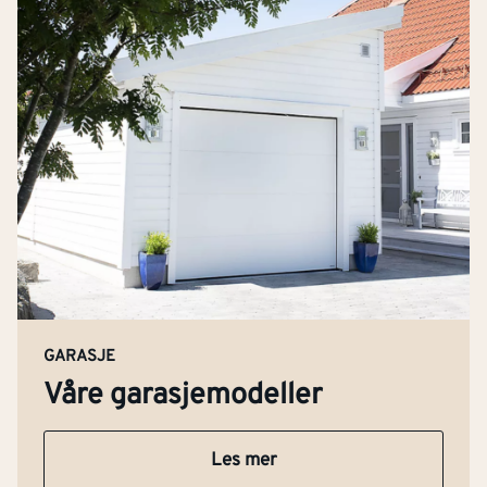
GARASJE
Våre garasjemodeller
Les mer
Kontakt oss
Om Montér