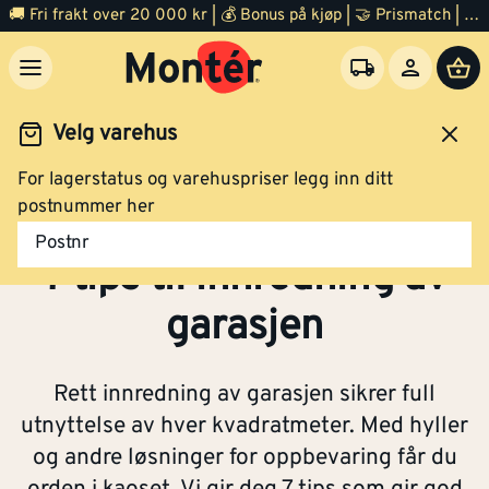
🚚 Fri frakt over 20 000 kr | 💰 Bonus på kjøp | 🤝 Prismatch | ⭐ 100% fornøyd garanti | 🏪 140 byggevarehus
Velg varehus
For lagerstatus og varehuspriser legg inn ditt
Slik bygger du garasje
7 tips til innredning av garasjen
postnummer her
Postnr
7 tips til innredning av
garasjen
Rett innredning av garasjen sikrer full
utnyttelse av hver kvadratmeter. Med hyller
og andre løsninger for oppbevaring får du