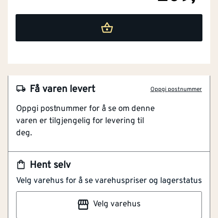
Få varen levert
Oppgi postnummer
Oppgi postnummer for å se om denne
NOBB
42918820
varen er tilgjengelig for levering til
deg.
Artikkelnummer
101208190
Lett å rengjøre
Hent selv
Pen finish
Velg varehus for å se varehuspriser og lagerstatus
God avrenning
Velg varehus
Slukrist nt 20x20 blank m/uth . Jordet slukrist i blankt,