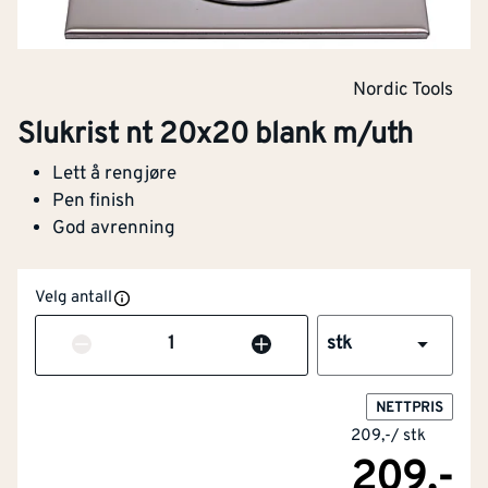
Nordic Tools
Slukrist nt 20x20 blank m/uth
Lett å rengjøre
Pen finish
God avrenning
Velg antall
Antall
stk
NETTPRIS
209,-
/
stk
209,-