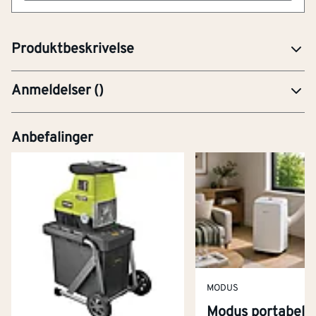
rustfritt kromstål. Godstykkelse 1,2mm. Målt avrenning
på mer enn 92,7 liter i minuttet grunnet uthugget.
Produktbeskrivelse
Anmeldelser
(
)
Anbefalinger
MODUS
Modus portabel