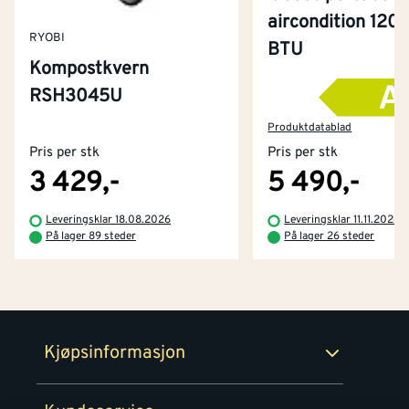
aircondition 120
RYOBI
BTU
Kompostkvern
RSH3045U
Kontakt oss
Om Montér
Produktdatablad
Pris per stk
Pris per stk
Kjøpsbetingelser
Tjenester
Byggevarehus og åpningstider
3 429,-
5 490,-
Betaling
Montér Klubb
Leveringsklar 18.08.2026
Leveringsklar 11.11.2026
Prismatch
På lager 89 steder
På lager 26 steder
Netthandel
Medlemsavtaler
100% fornøydgaranti
Retur- og angrerettsskjema
Montér Bedrift
Ledige stillinger
Kjøpsinformasjon
Retur av EE-avfall
Personvern