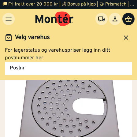
🚚 Fri frakt over 20 000 kr | 💰 Bonus på kjøp | 🤝 Prismatch | ⭐ 100% fornøyd garanti | 🏪 140 byggevarehus
Velg varehus
For lagerstatus og varehuspriser legg inn ditt
Bad
Baderomstilbehør
Slukrist
postnummer her
Postnr