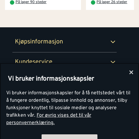
På lager 90 steder
På lager 26 steder
Netthandel
Medlemsavtaler
100% fornøydgaranti
Retur- og angrerettsskjema
Montér Bedrift
Ledige stillinger
Kjøpsinformasjon
Retur av EE-avfall
Personvern
Kundeservice
Våre kjøkkensentre
Vi bruker informasjonskapsler
Montér
Vi bruker informasjonskapsler for å få nettstedet vårt til
å fungere ordentlig, tilpasse innhold og annonser, tilby
funksjoner knyttet til sosiale medier og analysere
trafikken vår.
For øvrig vises det til vår
personvernerklæring.