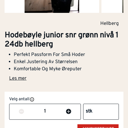
Hellberg
Hodebøyle junior snr grønn nivå 1
24db hellberg
Perfekt Passform For Små Hoder
Enkel Justering Av Størrelsen
Komfortable Og Myke Øreputer
Les mer
Velg antall
Høy synlighet
Nei
Antall
stk
(signalfarger)
Justerbar
Ja