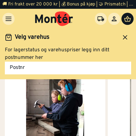
🚚 Fri frakt over 20 000 kr | 💰 Bonus på kjøp | 🤝 Prismatch | ⭐ 100% fornøyd garanti | 🏪 140 byggevarehus
Velg varehus
For lagerstatus og varehuspriser legg inn ditt
Arbeidsklær og verneutstyr
Verneutstyr
Hørselvern
postnummer her
Postnr