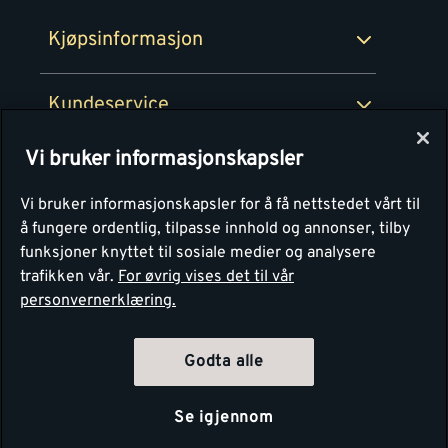
Montér Bedrift
Ledige stillinger
Kjøpsinformasjon
Retur av EE-avfall
Personvern
Kundeservice
Våre kjøkkensentre
Vi bruker informasjonskapsler
Montér
Vi bruker informasjonskapsler for å få nettstedet vårt til
å fungere ordentlig, tilpasse innhold og annonser, tilby
funksjoner knyttet til sosiale medier og analysere
trafikken vår.
For øvrig vises det til vår
personvernerklæring.
Godta alle
Se igjennom