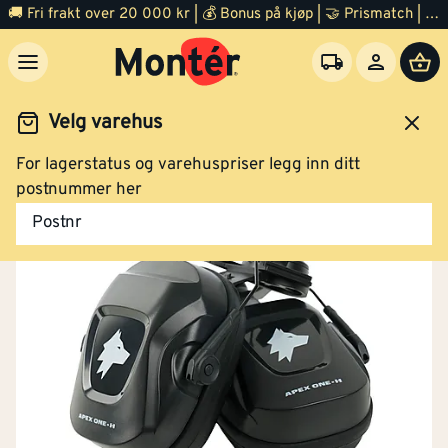
🚚 Fri frakt over 20 000 kr | 💰 Bonus på kjøp | 🤝 Prismatch | ⭐ 100% fornøyd garanti | 🏪 140 byggevarehus
Velg varehus
For lagerstatus og varehuspriser legg inn ditt
Arbeidsklær og verneutstyr
Verneutstyr
Hørselvern
postnummer her
Postnr