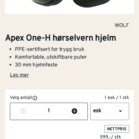
WOLF
Apex One-H hørselvern hjelm
PPE-sertifisert for trygg bruk
Komfortable, utskiftbare puter
30 mm hjelmfeste
Les mer
Velg antall
1 esk / 1 stk
Antall
esk
NETTPRIS
599,-
/
stk