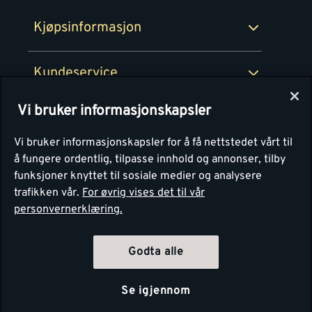
Montér Bedrift
Ledige stillinger
Kjøpsinformasjon
Retur av EE-avfall
Personvern
Kundeservice
Våre kjøkkensentre
Vi bruker informasjonskapsler
Montér
Vi bruker informasjonskapsler for å få nettstedet vårt til
å fungere ordentlig, tilpasse innhold og annonser, tilby
funksjoner knyttet til sosiale medier og analysere
trafikken vår.
For øvrig vises det til vår
personvernerklæring.
Godta alle
Se igjennom