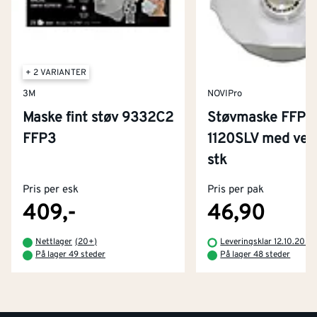
+ 2 VARIANTER
3M
NOVIPro
Maske fint støv 9332C2
Støvmaske FFP2 
FFP3
1120SLV med vent
Kontakt oss
stk
Om Montér
Pris per esk
Pris per pak
Kjøpsbetingelser
Tjenester
Byggevarehus og åpningstider
409,-
46,90
Betaling
Montér Klubb
Nettlager
(
20+
)
Leveringsklar 12.10.2026
Prismatch
På lager 49 steder
På lager 48 steder
Netthandel
Medlemsavtaler
100% fornøydgaranti
Retur- og angrerettsskjema