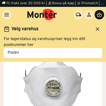
🚚 Fri frakt over 20 000 kr | 💰 Bonus på kjøp | 🤝 Prismatch | ⭐ 100% fornøyd garanti | 🏪 140 byggevarehus
Velg varehus
For lagerstatus og varehuspriser legg inn ditt
rbeidsklær og verneutstyr
Verneutstyr
Ansiktsvern
postnummer her
Postnr