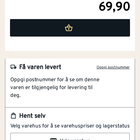
69,90
Få varen levert
Oppgi postnummer
Oppgi postnummer for å se om denne
NOBB
60153203
varen er tilgjengelig for levering til
deg.
Artikkelnummer
101457261
Maske med ventil
Hent selv
Sammenleggbart design
Velg varehus for å se varehuspriser og lagerstatus
CE & REACH-sertifisert produkt