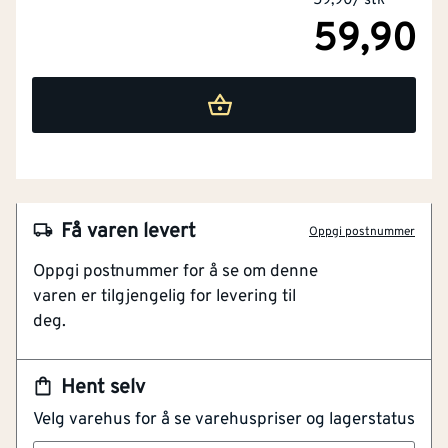
59,90
/
stk
59,90
NOBB
50700561
Få varen levert
Oppgi postnummer
Artikkelnummer
101396077
Oppgi postnummer for å se om denne
varen er tilgjengelig for levering til
Besøksbriller med lette polykarbonatlinser og støpte
deg.
sidevern og pannebeskyttelse, kan brukes på egen
hånd eller sammen med vanlige briller med stryrke.
Optisk klasse-1 linse egnet for langvarig bruk.
Hent selv
Integrert sideskjold for maksimal beskyttelse. Gir
Velg varehus for å se varehuspriser og lagerstatus
svært god beskyttelse mot ultrafiolett (UV) stråling.