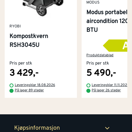
MODUS
Modus portabel
aircondition 120
RYOBI
BTU
Kompostkvern
RSH3045U
Kontakt oss
Om Montér
Produktdatablad
Pris per stk
Pris per stk
Kjøpsbetingelser
Tjenester
Byggevarehus og åpningstider
3 429,-
5 490,-
Betaling
Montér Klubb
Leveringsklar 18.08.2026
Leveringsklar 11.11.2026
Prismatch
På lager 89 steder
På lager 26 steder
Netthandel
Medlemsavtaler
100% fornøydgaranti
Retur- og angrerettsskjema
Montér Bedrift
Ledige stillinger
Kjøpsinformasjon