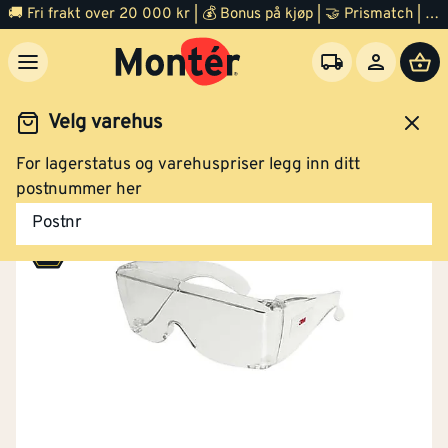
🚚 Fri frakt over 20 000 kr | 💰 Bonus på kjøp | 🤝 Prismatch | ⭐ 100% fornøyd garanti | 🏪 140 byggevarehus
Velg varehus
For lagerstatus og varehuspriser legg inn ditt
rbeidsklær og verneutstyr
Verneutstyr
Ansiktsvern
postnummer her
Postnr