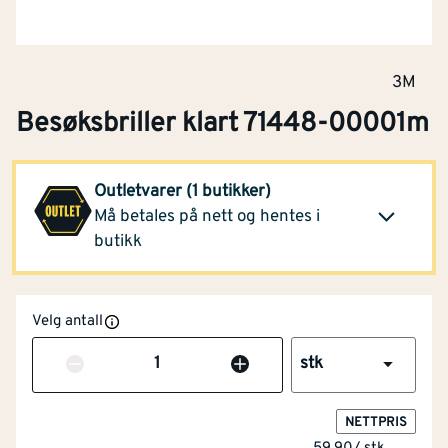
3M
Besøksbriller klart 71448-00001m
Montér Førde
(13 stk)
24,70
Outletvarer (1 butikker)
Opprinnelig pris
59,90
Må betales på nett og hentes i
Klikk og hent
butikk
Velg antall
Antall
stk
NETTPRIS