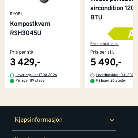
aircondition 120
RYOBI
BTU
Kompostkvern
RSH3045U
Kontakt oss
Om Montér
Produktdatablad
Pris per stk
Pris per stk
Kjøpsbetingelser
Tjenester
Byggevarehus og åpningstider
3 429,-
5 490,-
Betaling
Montér Klubb
Leveringsklar 17.08.2026
Leveringsklar 10.11.2026
Prismatch
På lager 89 steder
På lager 26 steder
Netthandel
Medlemsavtaler
100% fornøydgaranti
Retur- og angrerettsskjema
Montér Bedrift
Ledige stillinger
Kjøpsinformasjon
Retur av EE-avfall
Personvern