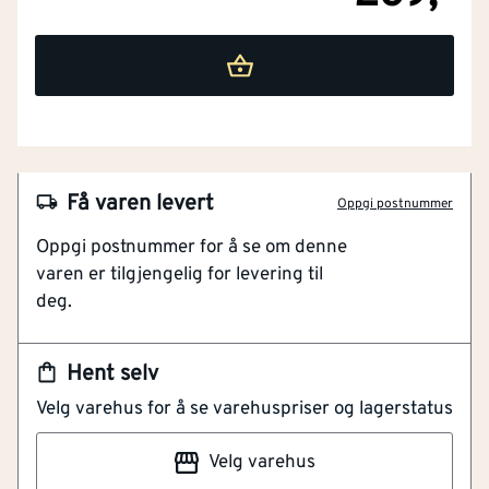
NOBB
60064930
Artikkelnummer
101420940
Universell bruk
Beskytter mot regn og skitt
Få varen levert
Oppgi postnummer
Bevarer pusteevne
Oppgi postnummer for å se om denne
Biologisk nedbrytbar
varen er tilgjengelig for levering til
PFC-fri
deg.
Universell impregnering som effektivt beskytter
skoene og støvlene dine mot regn og skitt. Passer til
Hent selv
alle slags materialer som tekstil, nubuck, semsket
Velg varehus for å se varehuspriser og lagerstatus
skinn og lær. Opprettholder materialets pusteevne og
forlenger levetiden. Unik teknologi fra OrganoTex
Velg varehus
imiterer naturens egen kjemi, er PFAS-fri og lett