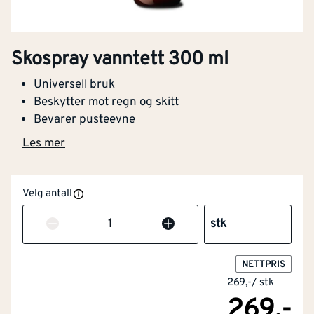
Skospray vanntett 300 ml
Universell bruk
Beskytter mot regn og skitt
Bevarer pusteevne
Les mer
Velg antall
Antall
stk
NETTPRIS
269,-
/
stk
269,-