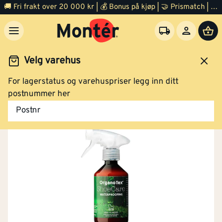
🚚 Fri frakt over 20 000 kr | 💰 Bonus på kjøp | 🤝 Prismatch | ⭐ 100% fornøyd garanti | 🏪 140 byggevarehus
Velg varehus
For lagerstatus og varehuspriser legg inn ditt
Arbeidsklær og verneutstyr
postnummer her
Postnr