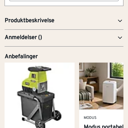
biologisk nedbrytbar i henhold til OECD301A, snill mot
naturen og kan brukes innendørs.
Produktbeskrivelse
Anmeldelser
(
)
Anbefalinger
MODUS
Modus portabel