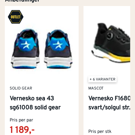
+ 6 VARIANTER
SOLID GEAR
MASCOT
Vernesko sea 43
Vernesko F1680
sg61008 solid gear
svart/solgul str. 
Kontakt oss
Pris per par
Om Montér
1 189,-
Pris per stk
Kjøpsbetingelser