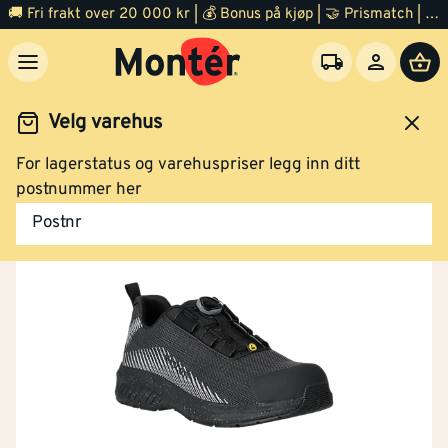
🚚 Fri frakt over 20 000 kr | 💰 Bonus på kjøp | 🤝 Prismatch | ⭐ 100% fornøyd garanti | 🏪 140 byggevarehus
Velg varehus
For lagerstatus og varehuspriser legg inn ditt
Arbeidsklær og verneutstyr
Sko
Vernesko
postnummer her
Postnr