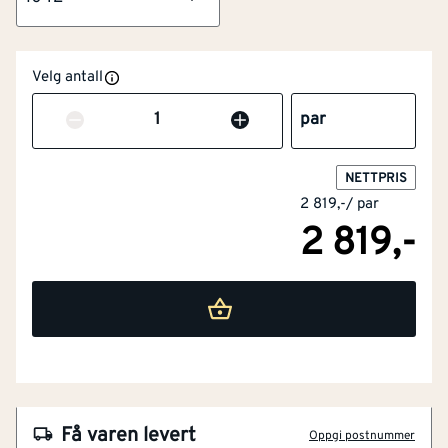
NOBB
60166378
Velg antall
Artikkelnummer
101506920
Antall
par
Lett og fleksibel
Rask og presis passform
Høy sikkerhet
NETTPRIS
2 819,-
/
par
Komfort i fokus
2 819,-
Slitesterk og praktisk
Vernesko F1601 er en lett og fleksibel vernesko som
kombinerer komfort, beskyttelse og moderne design.
Skoen kan enkelt matches med arbeidsklær fra
MASCOT® CUSTOMIZED, og er utviklet for lange
arbeidsdager med høye krav til bevegelighet.
Overdelen er laget av slitesterkt tekstilmateriale som
gir god holdbarhet, samtidig som den fleksible
Få varen levert
Oppgi postnummer