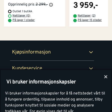
Tjenester
Byggevarehus og åpningstider
3 959,-
Opprinnelig pris
2 299,-
Outlet 1 butikk
Betaling
Montér Klubb
Nettlager (0)
Nettlager
(
2
)
Prismatch
På lager 1 steder
På lager 15 steder
Netthandel
Medlemsavtaler
100% fornøydgaranti
Retur- og angrerettsskjema
Montér Bedrift
Ledige stillinger
Kjøpsinformasjon
Retur av EE-avfall
Personvern
Kundeservice
Våre kjøkkensentre
Vi bruker informasjonskapsler
Montér
Vi bruker informasjonskapsler for å få nettstedet vårt til
å fungere ordentlig, tilpasse innhold og annonser, tilby
funksjoner knyttet til sosiale medier og analysere
trafikken vår.
For øvrig vises det til vår