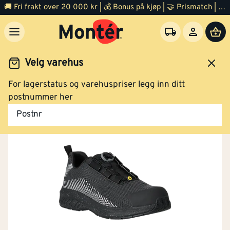
🚚 Fri frakt over 20 000 kr | 💰 Bonus på kjøp | 🤝 Prismatch | ⭐ 100% fornøyd garanti | 🏪 140 byggevarehus
Velg varehus
For lagerstatus og varehuspriser legg inn ditt
Arbeidsklær og verneutstyr
Sko
Vernesko
postnummer her
Postnr