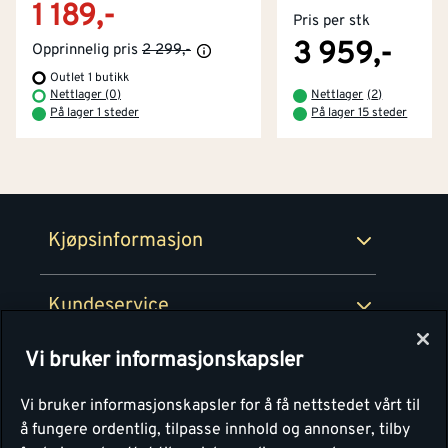
1 189,-
Pris per stk
Kjøpsbetingelser
Tjenester
Byggevarehus og åpningstider
3 959,-
Opprinnelig pris
2 299,-
Outlet 1 butikk
Betaling
Montér Klubb
Nettlager (0)
Nettlager
(
2
)
Prismatch
På lager 1 steder
På lager 15 steder
Netthandel
Medlemsavtaler
100% fornøydgaranti
Retur- og angrerettsskjema
Montér Bedrift
Ledige stillinger
Kjøpsinformasjon
Retur av EE-avfall
Personvern
Kundeservice
Våre kjøkkensentre
Vi bruker informasjonskapsler
Montér
Vi bruker informasjonskapsler for å få nettstedet vårt til
å fungere ordentlig, tilpasse innhold og annonser, tilby