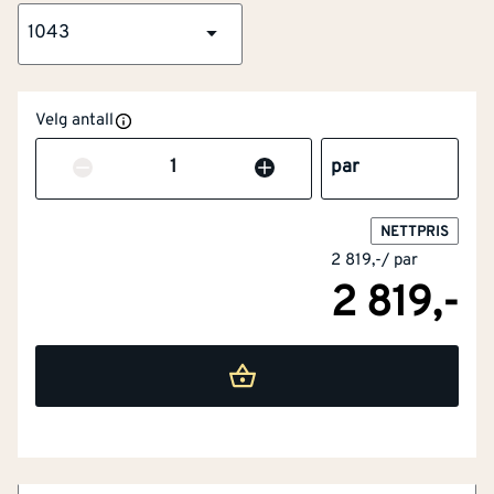
1043
NOBB
60166379
Velg antall
Artikkelnummer
101506921
Antall
par
Lett og fleksibel
Rask og presis passform
Høy sikkerhet
NETTPRIS
2 819,-
/
par
Komfort i fokus
2 819,-
Slitesterk og praktisk
Vernesko F1601 er en lett og fleksibel vernesko som
kombinerer komfort, beskyttelse og moderne design.
Skoen kan enkelt matches med arbeidsklær fra
MASCOT® CUSTOMIZED, og er utviklet for lange
arbeidsdager med høye krav til bevegelighet.
Overdelen er laget av slitesterkt tekstilmateriale som