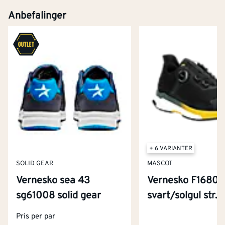
Anbefalinger
+ 6 VARIANTER
SOLID GEAR
MASCOT
Vernesko sea 43
Vernesko F1680
sg61008 solid gear
svart/solgul str. 
Kontakt oss
Pris per par
Om Montér