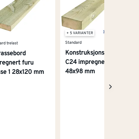
+ 5 VARIANTER
Standard
ard trelast
Konstruksjonsvirke
rassebord
C24 impregnert furu
regnert furu
48x98 mm
sse 1 28x120 mm