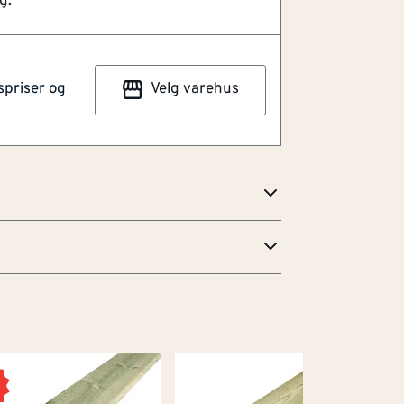
g.
rtabel vernesko med sportsinspirert
ket beskyttelse. Overdelen i strikket
emory foam holder føttene trygge, svale
spriser og
Velg varehus
beidsdager. Den oljebestandige RPU
og JALAS vernetå i aluminium,
abehandlet tekstil og doble
 holder føttene trygge under arbeidet.