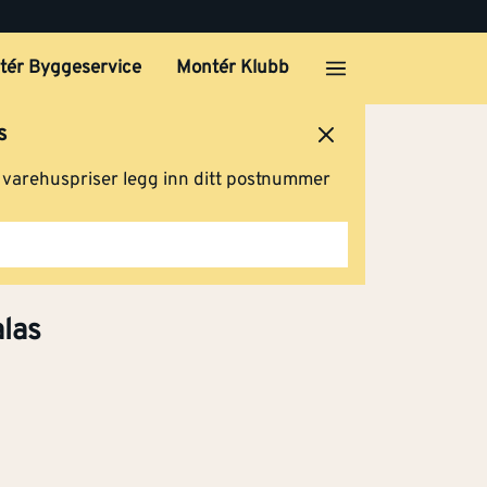
tér Byggeservice
Montér Klubb
s
ersted
Logg inn
Handlevogn
g varehuspriser legg inn ditt postnummer
alas