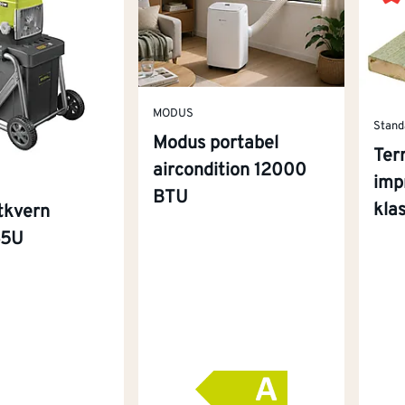
MODUS
Stand
Modus portabel
Ter
aircondition 12000
imp
BTU
kla
tkvern
45U