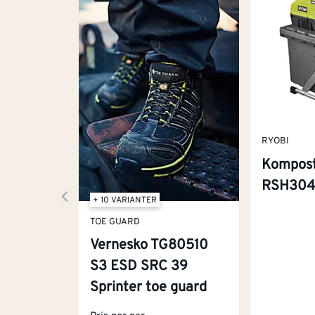
RYOBI
Kompos
RSH30
+ 10 VARIANTER
TOE GUARD
Vernesko TG80510
S3 ESD SRC 39
Sprinter toe guard