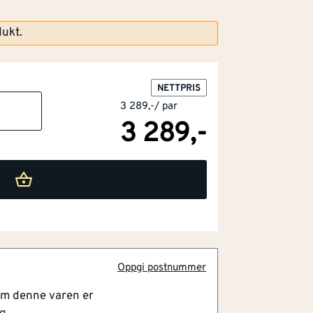
dukt.
NETTPRIS
3 289,-
/
par
3 289,-
Oppgi postnummer
om denne varen er
y Skum