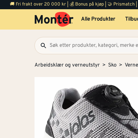
🚚 Fri frakt over 20 000 kr | 💰 Bonus på kjøp | 🤝 Prismatch
Alle Produkter
Tilbu
Arbeidsklær og verneutstyr
Sko
Vern