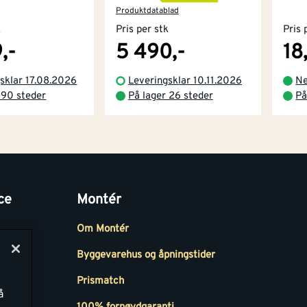
Produktdatablad
k
Pris per stk
Pris 
,-
5 490,-
18
sklar 17.08.2026
Leveringsklar 10.11.2026
Ne
 90 steder
På lager 26 steder
På
ce
Montér
Om Montér
Byggevarehus og åpningstider
Prismatch
å