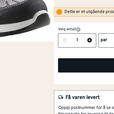
Dette er et utgående pro
Velg antall
Antall
par
NOBB
53966133
Artikkelnummer
101393242
Lav Vekt
Oljebestandig Yttersåle
Antistatiske Egenskaper
Få varen levert
Belgpløse
Oppgi postnummer for å se 
Vattert Krage Med Memor