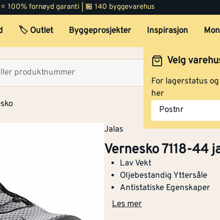
 | ⭐ 100% fornøyd garanti | 🏪 140 byggevarehus
d
🏷️ Outlet
Byggeprosjekter
Inspirasjon
Mon
Velg varehu
Velg lag
For lagerstatus o
her
esko
Postnr
Jalas
Vernesko 7118-44 j
Lav Vekt
Oljebestandig Yttersåle
Antistatiske Egenskaper
Les mer