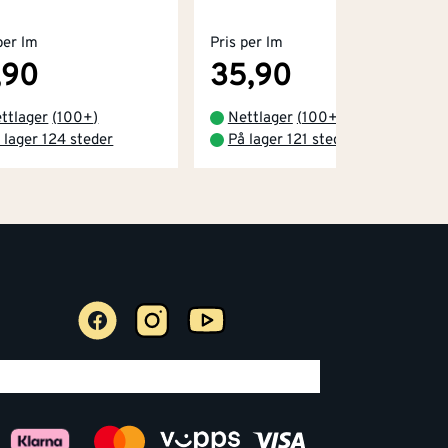
per lm
Pris per lm
,90
35,90
ttlager
(
100+
)
Nettlager
(
100+
)
 lager 124 steder
På lager 121 steder