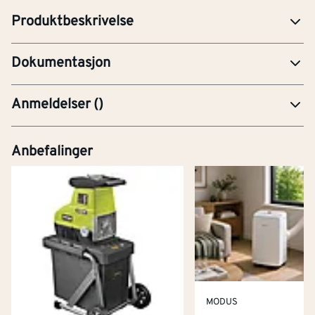
Produktbeskrivelse
uis_safety_and_occupational_footwear_2025.pdf
Dokumentasjon
Anmeldelser
(
)
Anbefalinger
MODUS