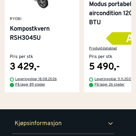
Modus portabel
aircondition 120
RYOBI
BTU
Kompostkvern
RSH3045U
Kontakt oss
Om Montér
Produktdatablad
Pris per stk
Pris per stk
Kjøpsbetingelser
Tjenester
Byggevarehus og åpningstider
3 429,-
5 490,-
Betaling
Montér Klubb
Leveringsklar 18.08.2026
Leveringsklar 11.11.2026
Prismatch
På lager 89 steder
På lager 26 steder
Netthandel
Medlemsavtaler
100% fornøydgaranti
Retur- og angrerettsskjema
Montér Bedrift
Ledige stillinger
Kjøpsinformasjon
Retur av EE-avfall
Personvern