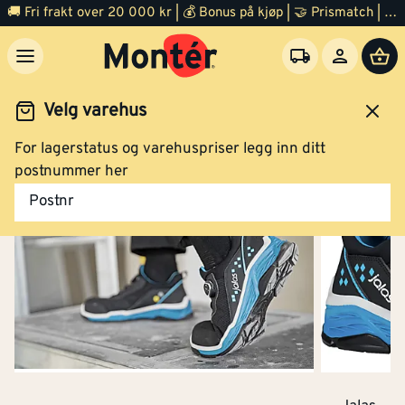
🚚 Fri frakt over 20 000 kr | 💰 Bonus på kjøp | 🤝 Prismatch | ⭐ 100% fornøyd garanti | 🏪 140 byggevarehus
Velg varehus
For lagerstatus og varehuspriser legg inn ditt
Arbeidsklær og verneutstyr
Sko
Vernesko
postnummer her
Postnr