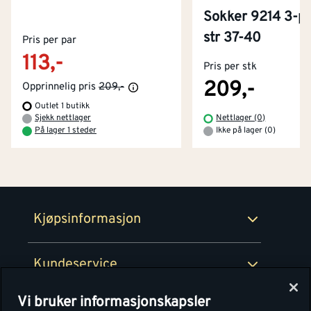
Sokker 9214 3-pk
Kontakt oss
str 37-40
Pris per par
Om Montér
113,-
Pris per stk
Kjøpsbetingelser
Tjenester
Byggevarehus og åpningstider
209,-
Opprinnelig pris
209,-
Outlet 1 butikk
Betaling
Montér Klubb
Sjekk nettlager
Nettlager (0)
Prismatch
På lager 1 steder
Ikke på lager (0)
Netthandel
Medlemsavtaler
100% fornøydgaranti
Retur- og angrerettsskjema
Montér Bedrift
Ledige stillinger
Kjøpsinformasjon
Retur av EE-avfall
Personvern
Kundeservice
Våre kjøkkensentre
Vi bruker informasjonskapsler
Montér