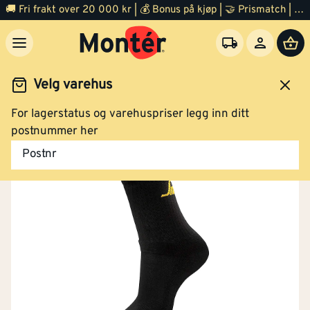
🚚 Fri frakt over 20 000 kr | 💰 Bonus på kjøp | 🤝 Prismatch | ⭐ 100% fornøyd garanti | 🏪 140 byggevarehus
Velg varehus
For lagerstatus og varehuspriser legg inn ditt
Arbeidsklær og verneutstyr
Sko
Tilbehør
postnummer her
Postnr