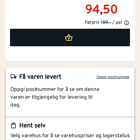
94,50
Førpris
189,-
/ par
Få varen levert
Oppgi postnummer
Oppgi postnummer for å se om denne
NOBB
51393194
varen er tilgjengelig for levering til
deg.
Artikkelnummer
101198902
Myke, komfortable og holdbare sokker designet for
Hent selv
hverdagsbruk. Et godt valg for allsidig arbeid, 3.pk.
Velg varehus for å se varehuspriser og lagerstatus
Luftkanaler og mesh strukturer på utvalgte steder