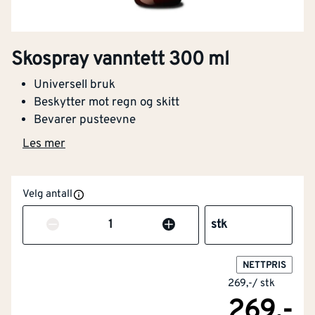
Skospray vanntett 300 ml
Universell bruk
Beskytter mot regn og skitt
Bevarer pusteevne
Les mer
Velg antall
Antall
stk
NETTPRIS
269,-
/
stk
269,-