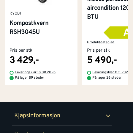
aircondition 120
RYOBI
BTU
Kompostkvern
RSH3045U
Kontakt oss
Om Montér
Produktdatablad
Pris per stk
Pris per stk
Kjøpsbetingelser
Tjenester
Byggevarehus og åpningstider
3 429,-
5 490,-
Betaling
Montér Klubb
Leveringsklar 18.08.2026
Leveringsklar 11.11.2026
Prismatch
På lager 89 steder
På lager 26 steder
Netthandel
Medlemsavtaler
100% fornøydgaranti
Retur- og angrerettsskjema
Montér Bedrift
Ledige stillinger
Kjøpsinformasjon
Retur av EE-avfall
Personvern