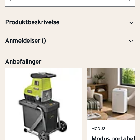
biologisk nedbrytbar i henhold til OECD301A, snill mot
naturen og kan brukes innendørs.
Produktbeskrivelse
Anmeldelser
(
)
Anbefalinger
MODUS
Modus portabel