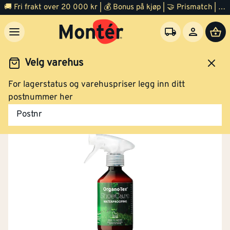
🚚 Fri frakt over 20 000 kr | 💰 Bonus på kjøp | 🤝 Prismatch | ⭐ 100% fornøyd garanti | 🏪 140 byggevarehus
Velg varehus
For lagerstatus og varehuspriser legg inn ditt
Arbeidsklær og verneutstyr
postnummer her
Postnr