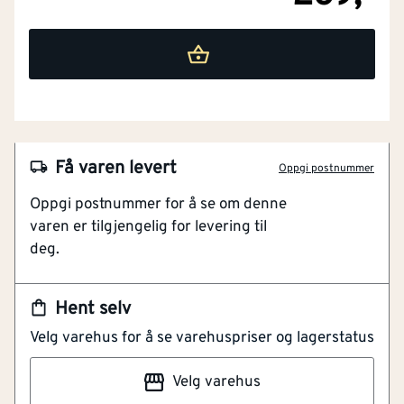
NOBB
60064930
Artikkelnummer
101420940
Universell bruk
Beskytter mot regn og skitt
Få varen levert
Oppgi postnummer
Bevarer pusteevne
Oppgi postnummer for å se om denne
Biologisk nedbrytbar
varen er tilgjengelig for levering til
PFC-fri
deg.
Universell impregnering som effektivt beskytter
skoene og støvlene dine mot regn og skitt. Passer til
Hent selv
alle slags materialer som tekstil, nubuck, semsket
Velg varehus for å se varehuspriser og lagerstatus
skinn og lær. Opprettholder materialets pusteevne og
forlenger levetiden. Unik teknologi fra OrganoTex
Velg varehus
imiterer naturens egen kjemi, er PFAS-fri og lett