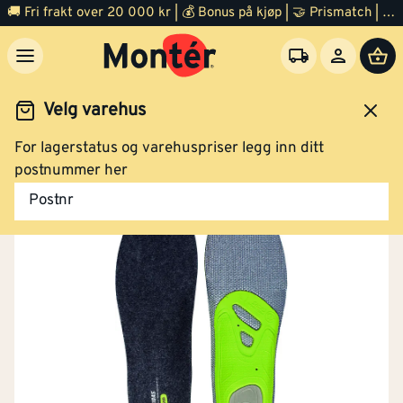
🚚 Fri frakt over 20 000 kr | 💰 Bonus på kjøp | 🤝 Prismatch | ⭐ 100% fornøyd garanti | 🏪 140 byggevarehus
Velg varehus
For lagerstatus og varehuspriser legg inn ditt
Arbeidsklær og verneutstyr
postnummer her
Postnr