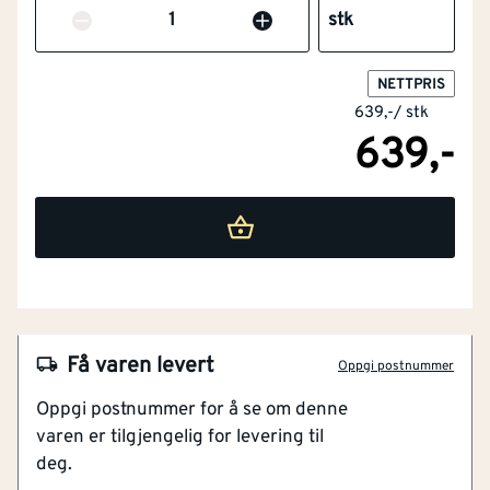
Antall
stk
NETTPRIS
639,-
/
stk
639,-
NOBB
54156654
Artikkelnummer
101232715
Hybrid Merino overflate: Varmer og sørger for
Få varen levert
Oppgi postnummer
mindre vond lukt
Oppgi postnummer for å se om denne
EVA-skall for lave fotbuer for støtte og
varen er tilgjengelig for levering til
trykkfordeling
deg.
Isolerende