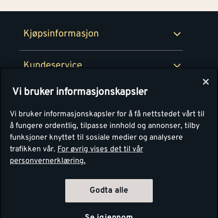
Retur- og angrerettsskjema
Montér Bedrift
Ledige stillinger
Kjøpsinformasjon
Retur av EE-avfall
Personvern
Kundeservice
Våre kjøkkensentre
Vi bruker informasjonskapsler
Montér
Vi bruker informasjonskapsler for å få nettstedet vårt til
å fungere ordentlig, tilpasse innhold og annonser, tilby
funksjoner knyttet til sosiale medier og analysere
trafikken vår.
For øvrig vises det til vår
personvernerklæring.
Godta alle