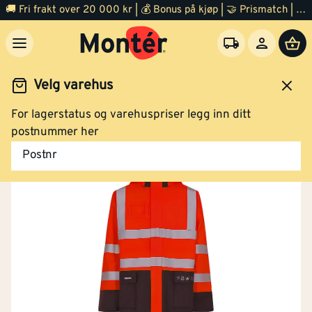
🚚 Fri frakt over 20 000 kr | 💰 Bonus på kjøp | 🤝 Prismatch | ⭐ 100% fornøyd garanti | 🏪 140 byggevarehus
Velg varehus
For lagerstatus og varehuspriser legg inn ditt
Arbeidsklær og verneutstyr
Regntøy
postnummer her
Postnr