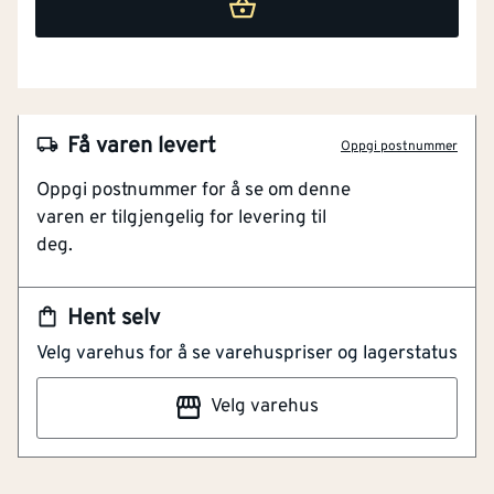
Få varen levert
Oppgi postnummer
Oppgi postnummer for å se om denne
varen er tilgjengelig for levering til
deg.
Hent selv
NOBB
60051898
Velg varehus for å se varehuspriser og lagerstatus
Artikkelnummer
101438169
Velg varehus
Regnjakke fr-lr 6025 rød 3xl håndverksjakke en20471.
Regnjakker