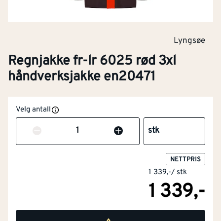
Lyngsøe
Regnjakke fr-lr 6025 rød 3xl
håndverksjakke en20471
Velg antall
Antall
stk
NETTPRIS
1 339,-
/
stk
1 339,-