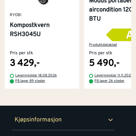
Modus portabel
aircondition 120
RYOBI
BTU
Kompostkvern
RSH3045U
Kontakt oss
Om Montér
Produktdatablad
Pris per stk
Pris per stk
Kjøpsbetingelser
Tjenester
Byggevarehus og åpningstider
3 429,-
5 490,-
Betaling
Montér Klubb
Leveringsklar 18.08.2026
Leveringsklar 11.11.2026
Prismatch
På lager 89 steder
På lager 26 steder
Netthandel
Medlemsavtaler
100% fornøydgaranti
Retur- og angrerettsskjema
Montér Bedrift
Ledige stillinger
Kjøpsinformasjon
Retur av EE-avfall
Personvern