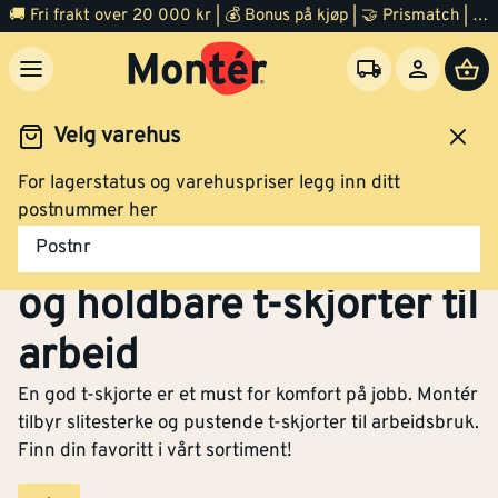
🚚 Fri frakt over 20 000 kr | 💰 Bonus på kjøp | 🤝 Prismatch | ⭐ 100% fornøyd garanti | 🏪 140 byggevarehus
Velg varehus
For lagerstatus og varehuspriser legg inn ditt
Arbeidsklær og verneutstyr
Arbeidsklær
T skjorte
postnummer her
T-skjorte – Komfortable
Postnr
og holdbare t-skjorter til
arbeid
En god t-skjorte er et must for komfort på jobb. Montér
tilbyr slitesterke og pustende t-skjorter til arbeidsbruk.
Finn din favoritt i vårt sortiment!