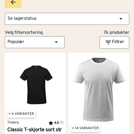
Se lagerstatus
Velg filtersortering
76 produkter
Populær
Filtrer
+ 6 VARIANTER
Timbra
Karakter:
(1)
av 5 mulige
4.0
+ 14 VARIANTER
Classic T-skjorte sort str