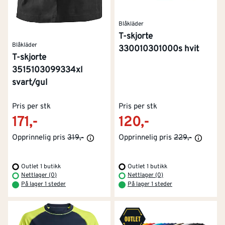
Blåkläder
T-skjorte
Blåkläder
330010301000s hvit
T-skjorte
3515103099334xl
svart/gul
Pris per stk
Pris per stk
171,-
120,-
Opprinnelig pris
319,-
Opprinnelig pris
229,-
Outlet 1 butikk
Outlet 1 butikk
Nettlager (0)
Nettlager (0)
På lager 1 steder
På lager 1 steder