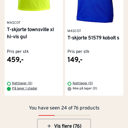
MASCOT
T-skjorte townsville xl
MASCOT
hi-vis gul
T-skjorte 51579 kobolt s
Pris per stk
Pris per stk
459,-
149,-
Kontakt oss
Om Montér
Nettlager (0)
Nettlager (0)
På lager 1 steder
Ikke på lager (0)
Kjøpsbetingelser
Tjenester
Byggevarehus og åpningstider
You have seen 24 of 76 products
Betaling
Montér Klubb
Prismatch
Netthandel
Vis flere (76)