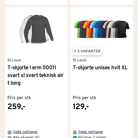
+ 3 VARIANTER
St.Louis
St.Louis
T-skjorte l erm l10011
T-skjorte unisex hvit XL
svart xl svart teknisk air
t long
Pris per stk
Pris per stk
259,-
129,-
Sjekk nettlager
Sjekk nettlager
Ikke på lager (0)
På lager 7 steder