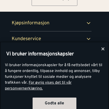
Medlemsavtaler
100% fornøydgaranti
Retur- og angrerettsskjema
Montér Bedrift
Ledige stillinger
Kjøpsinformasjon
Retur av EE-avfall
Personvern
Kundeservice
Våre kjøkkensentre
Vi bruker informasjonskapsler
Montér
Vi bruker informasjonskapsler for å få nettstedet vårt til
å fungere ordentlig, tilpasse innhold og annonser, tilby
funksjoner knyttet til sosiale medier og analysere
trafikken vår.
For øvrig vises det til vår
personvernerklæring.
4.1
Basert på 1250 stemmer
Godta alle