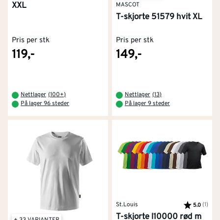
XXL
MASCOT
T-skjorte 51579 hvit XL
Pris per stk
Pris per stk
119,-
149,-
Nettlager
(
100+
)
Nettlager
(
13
)
På lager 96 steder
På lager 9 steder
St.Louis
Karakter:
(1)
av 5
5.0
T-skjorte l10000 rød m
+ 33 VARIANTER