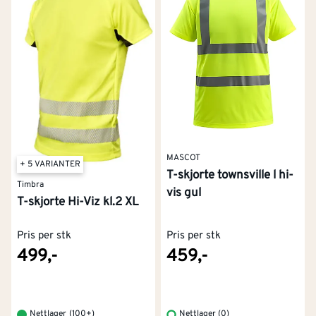
MASCOT
+ 5 VARIANTER
T-skjorte townsville l hi-
Timbra
vis gul
T-skjorte Hi-Viz kl.2 XL
Pris per stk
Pris per stk
499,-
459,-
Nettlager
(
100+
)
Nettlager (0)