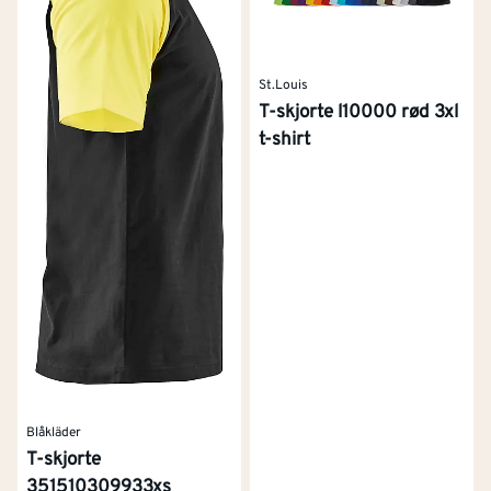
St.Louis
T-skjorte l10000 rød 3xl
t-shirt
Blåkläder
T-skjorte
351510309933xs