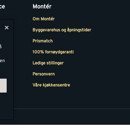
ce
Montér
Om Montér
Byggevarehus og åpningstider
Prismatch
å
r
100% fornøydgaranti
ken
Ledige stillinger
all
Personvern
Våre kjøkkensentre