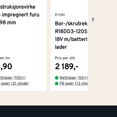
struksjonsvirke
 impregnert furu
RYOBI
x98 mm
Bor-/skrutrekker
R18DD3-120S One+
18V m/batteri og
lader
per lm
Pris per stk
,90
2 189,-
ttlager
(
100+
)
Nettlager
(
50+
)
 lager 121 steder
På lager 113 steder