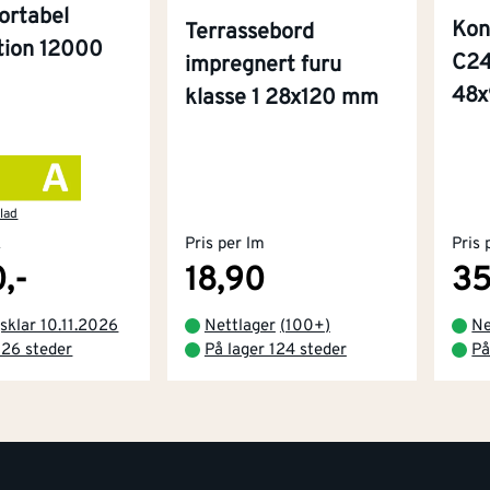
ortabel
Kon
Terrassebord
ition 12000
C24
impregnert furu
48
klasse 1 28x120 mm
lad
k
Pris per lm
Pris 
,-
18,90
35
sklar 10.11.2026
Nettlager
(
100+
)
Ne
 26 steder
På lager 124 steder
På