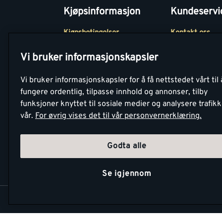
Kjøpsinformasjon
Kundeservi
Kjøpsbetingelser
Kontakt oss
Betaling
Tjenester
Vi bruker informasjonskapsler
Netthandel
Montér Klubb
Vi bruker informasjonskapsler for å få nettstedet vårt til 
Retur- og
Medlemsavtale
fungere ordentlig, tilpasse innhold og annonser, tilby
angrerettsskjema
funksjoner knyttet til sosiale medier og analysere trafik
Montér Bedrift
vår.
For øvrig vises det til vår personvernerklæring.
Retur av EE-avf
Godta alle
Se igjennom
Copyright Montér 2026