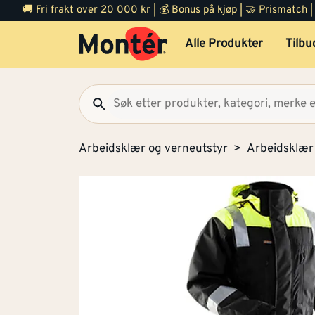
🚚 Fri frakt over 20 000 kr | 💰 Bonus på kjøp | 🤝 Prismatch
Alle Produkter
Tilbu
Arbeidsklær og verneutstyr
Arbeidsklær