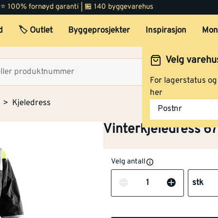
 | ⭐ 100% fornøyd garanti | 🏪 140 byggevarehus
d
🏷️ Outlet
Byggeprosjekter
Inspirasjon
Mon
Velg varehu
Velg lag
For lagerstatus o
her
Kjeledress
Postnr
Vinterkjeledress 6
Velg antall
Antall
stk