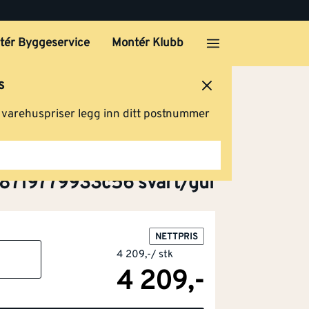
tér Byggeservice
Montér Klubb
s
ersted
Logg inn
Handlevogn
g varehuspriser legg inn ditt postnummer
78719779933c56 svart/gul
NETTPRIS
4 209,-
/
stk
4 209,-