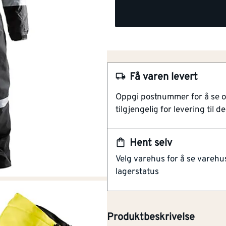
Få varen levert
Oppgi postnummer for å se 
tilgjengelig for levering til de
NOBB
48327334
Hent selv
Artikkelnummer
101418447
Velg varehus for å se varehu
lagerstatus
Reflekser på ben og armer. Varse
henhold til EN 342, verneklær
mot dårlig vær.
Produktbeskrivelse