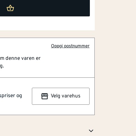
Oppgi postnummer
om denne varen er
g.
spriser og
Velg varehus
lstoff på skuldre og lue. Sertifisert i
 mot kulde, samt EN 343:3,1 verneklær