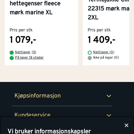
Termojakke Clim
hettegenser fleece
22315 mørk marin
mørk marine XL
Kontakt oss
2XL
Om Montér
Pris per stk
Pris per stk
Kjøpsbetingelser
Tjenester
Byggevarehus og åpningstider
1 079,-
1 409,-
Betaling
Montér Klubb
Nettlager
(
5
)
Nettlager (0)
Prismatch
På lager 18 steder
Ikke på lager (0)
Netthandel
Medlemsavtaler
100% fornøydgaranti
Retur- og angrerettsskjema
Montér Bedrift
Ledige stillinger
Kjøpsinformasjon
Retur av EE-avfall
Personvern
Kundeservice
Våre kjøkkensentre
Vi bruker informasjonskapsler