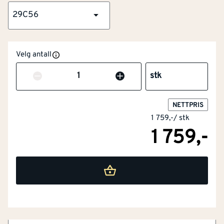
29C56
Velg antall
Antall
stk
NETTPRIS
1 759,-
/
stk
1 759,-
NOBB
60118488
Artikkelnummer
101506829
Ultralett stretch
Slitesterkt materiale
Vann- og smussavvisende overflate
Click Pocket System