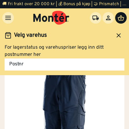
🚚 Fri frakt over 20 000 kr | 💰 Bonus på kjøp | 🤝 Prismatch | ⭐ 100% fornøyd garanti | 🏪 140 byggevarehus
Velg varehus
For lagerstatus og varehuspriser legg inn ditt
idsklær og verneutstyr
Arbeidsklær
Arbeidsshorts
postnummer her
Postnr