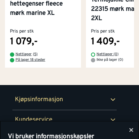
Termojakke Clim
hettegenser fleece
22315 mørk marin
mørk marine XL
Kontakt oss
2XL
Om Montér
Pris per stk
Pris per stk
Kjøpsbetingelser
Tjenester
Byggevarehus og åpningstider
1 079,-
1 409,-
Betaling
Montér Klubb
Nettlager
(
5
)
Nettlager (0)
Prismatch
På lager 18 steder
Ikke på lager (0)
Netthandel
Medlemsavtaler
100% fornøydgaranti
Retur- og angrerettsskjema
Montér Bedrift
Ledige stillinger
Kjøpsinformasjon
Retur av EE-avfall
Personvern
Kundeservice
Våre kjøkkensentre
Vi bruker informasjonskapsler