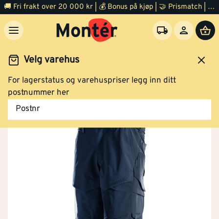
🚚 Fri frakt over 20 000 kr | 💰 Bonus på kjøp | 🤝 Prismatch | ⭐ 100% fornøyd garanti | 🏪 140 byggevarehus
Velg varehus
For lagerstatus og varehuspriser legg inn ditt
idsklær og verneutstyr
Arbeidsklær
Arbeidsshorts
postnummer her
Postnr