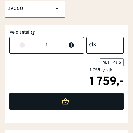
29C50
Velg antall
Antall
stk
NETTPRIS
1 759,-
/
stk
1 759,-
NOBB
60118484
Artikkelnummer
101506826
Ultralett stretch
Slitesterkt materiale
Vann- og smussavvisende overflate
Click Pocket System