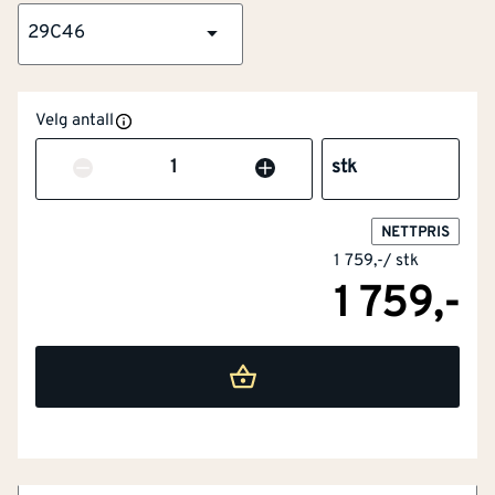
29C46
Velg antall
Antall
stk
NETTPRIS
1 759,-
/
stk
1 759,-
NOBB
60118480
Artikkelnummer
101506823
Ultralett stretch
Slitesterkt materiale
Vann- og smussavvisende overflate
Click Pocket System