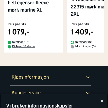
Termojakke Clim
hettegenser fleece
22315 mørk marin
mørk marine XL
Kontakt oss
2XL
Om Montér
Pris per stk
Pris per stk
Kjøpsbetingelser
Tjenester
Byggevarehus og åpningstider
1 079,-
1 409,-
Betaling
Montér Klubb
Nettlager
(
5
)
Nettlager (0)
Prismatch
På lager 18 steder
Ikke på lager (0)
Netthandel
Medlemsavtaler
100% fornøydgaranti
Retur- og angrerettsskjema
Montér Bedrift
Ledige stillinger
Kjøpsinformasjon
Retur av EE-avfall
Personvern
Kundeservice
Våre kjøkkensentre
Vi bruker informasjonskapsler