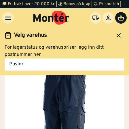
🚚 Fri frakt over 20 000 kr | 💰 Bonus på kjøp | 🤝 Prismatch | ⭐ 100% fornøyd garanti | 🏪 140 byggevarehus
Velg varehus
For lagerstatus og varehuspriser legg inn ditt
idsklær og verneutstyr
Arbeidsklær
Arbeidsshorts
postnummer her
Postnr