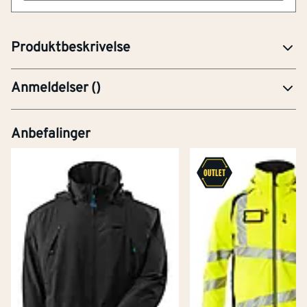
forlenget. Glidelås nederst på rygg innvendig til bruk
ved trykk/broderi. Reflekseffekter.
Produktbeskrivelse
Anmeldelser
(
)
Anbefalinger