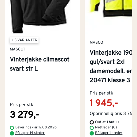
+ 3 VARIANTER
MASCOT
MASCOT
Vinterjakke 190
Vinterjakke climascot
gul/svart 2xl
svart str L
damemodell. eni
20471 klasse 3
Kontakt oss
Om Montér
Pris per stk
1 945,-
Pris per stk
Kjøpsbetingelser
Tjenester
Byggevarehus og åpningstider
3 279,-
Opprinnelig pris
3 759,
Outlet 1 butikk
Betaling
Montér Klubb
Leveringsklar 17.08.2026
Nettlager (0)
Prismatch
På lager 14 steder
På lager 1 steder