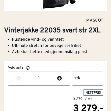
MASCOT
Vinterjakke 22035 svart str 2XL
Pustende vind- og vanntett
Ultimate stretch for bevegelsesfrihet
Avtakbar hette med gjennomsiktig plast
Velg antall
Antall
stk
NETTPRIS
3 279,-
/
stk
3 279,-