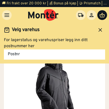
🚚 Fri frakt over 20 000 kr | 💰 Bonus på kjøp | 🤝 Prismatch | ⭐ 100% fornøyd garanti | 🏪 140 byggevarehus
Velg varehus
For lagerstatus og varehuspriser legg inn ditt
eidsklær og verneutstyr
Arbeidsklær
Arbeidsjakke
postnummer her
Postnr