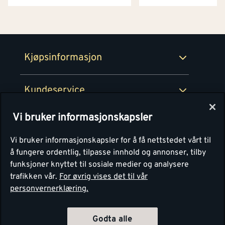
Netthandel
Medlemsavtaler
100% fornøydgaranti
Retur- og angrerettsskjema
Montér Bedrift
Ledige stillinger
Kjøpsinformasjon
Retur av EE-avfall
Personvern
Kundeservice
Våre kjøkkensentre
Vi bruker informasjonskapsler
Montér
Vi bruker informasjonskapsler for å få nettstedet vårt til
å fungere ordentlig, tilpasse innhold og annonser, tilby
funksjoner knyttet til sosiale medier og analysere
trafikken vår.
For øvrig vises det til vår
personvernerklæring.
Godta alle