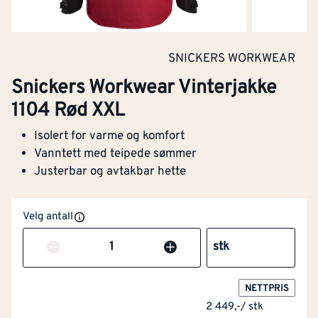
Varslingsbeskyttelse i
Nei
henhold til EN ISO 20471
SNICKERS WORKWEAR
Engangsversjon
Nei
Snickers Workwear Vinterjakke
1104 Rød XXL
Antistatisk utførelse
Nei
Isolert for varme og komfort
Varmebeskyttelse
Nei
Vanntett med teipede sømmer
Justerbar og avtakbar hette
Maskinvaskbar
Ja
Velg antall
Varme- og
Nei
flammebeskyttelse i
Antall
stk
henhold til EN 11612
NOBB
60764164
NETTPRIS
Skjærebeskyttelse
Nei
Artikkelnummer
101763136
2 449,-
/
stk