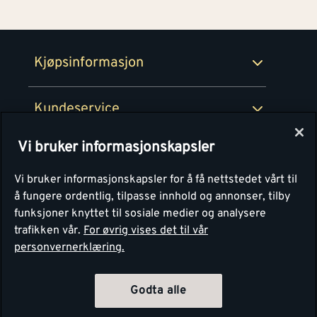
100% fornøydgaranti
Retur- og angrerettsskjema
Montér Bedrift
Ledige stillinger
Kjøpsinformasjon
Retur av EE-avfall
Personvern
Kundeservice
Våre kjøkkensentre
Vi bruker informasjonskapsler
Montér
Vi bruker informasjonskapsler for å få nettstedet vårt til
å fungere ordentlig, tilpasse innhold og annonser, tilby
funksjoner knyttet til sosiale medier og analysere
trafikken vår.
For øvrig vises det til vår
personvernerklæring.
Godta alle