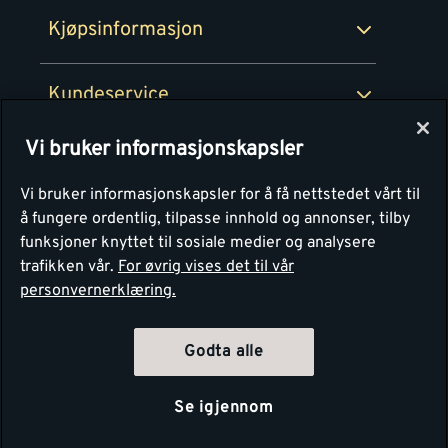
Ledige stillinger
Kjøpsinformasjon
Retur av EE-avfall
Personvern
Kundeservice
Våre kjøkkensentre
Vi bruker informasjonskapsler
Montér
Vi bruker informasjonskapsler for å få nettstedet vårt til
å fungere ordentlig, tilpasse innhold og annonser, tilby
funksjoner knyttet til sosiale medier og analysere
trafikken vår.
For øvrig vises det til vår
personvernerklæring.
Godta alle
Se igjennom