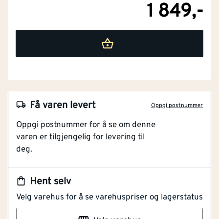
1 849,-
NOBB
60671980
Artikkelnummer
101661153
Pustende og vanntett skalljakke
Fleecefor for ekstra komfort
Få varen levert
Oppgi postnummer
Avtagbar ID-kortholder inkludert
Oppgi postnummer for å se om denne
varen er tilgjengelig for levering til
Lyngsøe Skalljakke Stretch Sort/Grønn XS. Skalljakke i
deg.
pustende stretchkvalitet. 4-veis stretch. Pustende,
vind- og vanntett med teipede elastiske sømmer.
Avtagbar hette med elastisk justering. Glidelås under
Hent selv
stormklaff med borrelåslukking. Ermer med
Velg varehus for å se varehuspriser og lagerstatus
borrelåsjustering. Elastiske storm-mansjetter. To
sidelommer med glidelås. En brystlomme med glidelås.