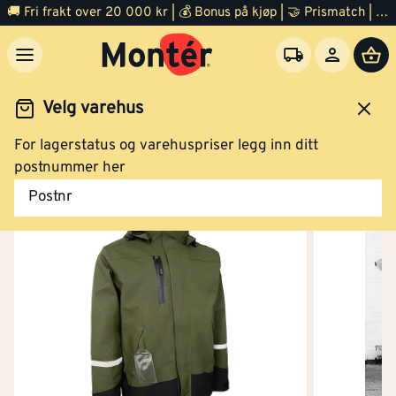
🚚 Fri frakt over 20 000 kr | 💰 Bonus på kjøp | 🤝 Prismatch | ⭐ 100% fornøyd garanti | 🏪 140 byggevarehus
Velg varehus
For lagerstatus og varehuspriser legg inn ditt
eidsklær og verneutstyr
Arbeidsklær
Arbeidsjakke
postnummer her
Postnr