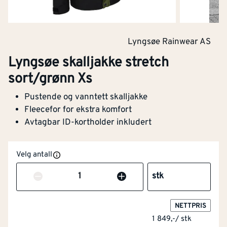
Lyngsøe Rainwear AS
Lyngsøe skalljakke stretch
sort/grønn Xs
Pustende og vanntett skalljakke
Fleecefor for ekstra komfort
Avtagbar ID-kortholder inkludert
Velg antall
Antall
stk
NETTPRIS
1 849,-
/
stk