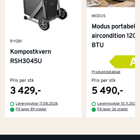
MODUS
Modus portabel
aircondition 120
RYOBI
BTU
Kompostkvern
RSH3045U
Kontakt oss
Om Montér
Produktdatablad
Pris per stk
Pris per stk
Kjøpsbetingelser
Tjenester
Byggevarehus og åpningstider
3 429,-
5 490,-
Betaling
Montér Klubb
Leveringsklar 17.08.2026
Leveringsklar 10.11.2026
Prismatch
På lager 89 steder
På lager 26 steder
Netthandel
Medlemsavtaler
100% fornøydgaranti
Retur- og angrerettsskjema
Montér Bedrift