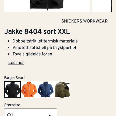
Med reflekterende striper
Nei
SNICKERS WORKWEAR
Barnemodell
Nei
Jakke 8404 sort XXL
Lysbueprøvet
Nei
Dobbeltstrikket termisk materiale
Materialvekt
[g/m²]
294
Vindtett softshell på brystpartiet
Toveis glidelås foran
Varslingsbeskyttelse i
Nei
Les mer
henhold til EN ISO 20471
Farge
:
Svart
Engangsversjon
Nei
Antistatisk utførelse
Nei
Størrelse
Fukt/vanntetthet i
Nei
henhold til EN 343
XXL