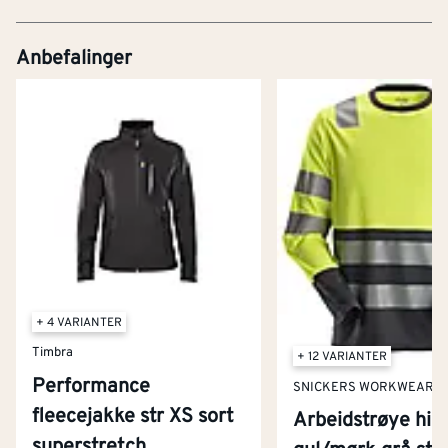
Anbefalinger
+ 4 VARIANTER
Timbra
+ 12 VARIANTER
Performance
SNICKERS WORKWEAR
fleecejakke str XS sort
Arbeidstrøye hig
superstretch