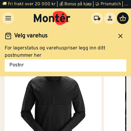
🚚 Fri frakt over 20 000 kr | 💰 Bonus på kjøp | 🤝 Prismatch | ⭐ 100% fornøyd garanti | 🏪 140 byggevarehus
Velg varehus
For lagerstatus og varehuspriser legg inn ditt
Vanntett
Nei
eidsklær og verneutstyr
Arbeidsklær
Arbeidsjakke
postnummer her
Postnr
Varmeisolert
Nei
Flammehemmende
Nei
versjon
Vannavvisende
Nei
Høy synlighet
Nei
(signalfarger)