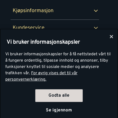
Montér Bedrift
Ledige stillinger
Kjøpsinformasjon
Retur av EE-avfall
Personvern
Kundeservice
Våre kjøkkensentre
Vi bruker informasjonskapsler
Montér
Vi bruker informasjonskapsler for å få nettstedet vårt til
å fungere ordentlig, tilpasse innhold og annonser, tilby
funksjoner knyttet til sosiale medier og analysere
trafikken vår.
For øvrig vises det til vår
personvernerklæring.
Godta alle
Se igjennom