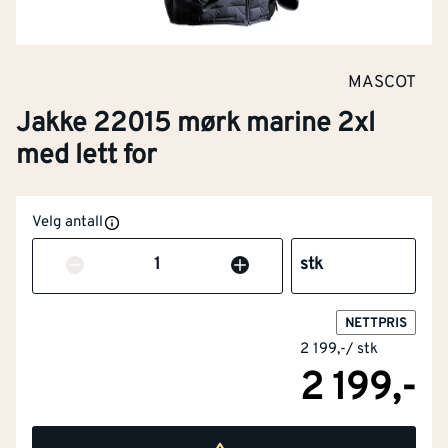
MASCOT
Jakke 22015 mørk marine 2xl
med lett for
Velg antall
Antall
stk
NETTPRIS
2 199,-
/
stk
2 199,-