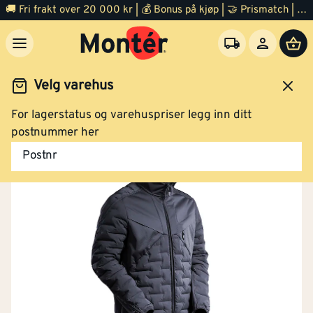
🚚 Fri frakt over 20 000 kr | 💰 Bonus på kjøp | 🤝 Prismatch | ⭐ 100% fornøyd garanti | 🏪 140 byggevarehus
Velg varehus
For lagerstatus og varehuspriser legg inn ditt
eidsklær og verneutstyr
Arbeidsklær
Arbeidsjakke
postnummer her
Postnr