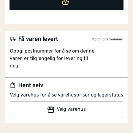
Få varen levert
Oppgi postnummer
Oppgi postnummer for å se om denne
NOBB
60054195
varen er tilgjengelig for levering til
deg.
Artikkelnummer
101437984
Jakke 22015 mørk marine 2xl med lett for. Metervaren
Hent selv
er quiltet. Pustende, vindtett og vannavvisende.
Velg varehus for å se varehuspriser og lagerstatus
Moderne passform. Høy krave. Lukking med glidelås.
Innerlomme i nettmateriale. Brystlomme med glidelås.
Velg varehus
Forlomme med glidelås. ID-kortholderen kan tas av.
Ergonomisk formede ermer gir god bevegelsesfrihet.
Strikk ved håndledd og i nedre kant. Reflekseffekter.