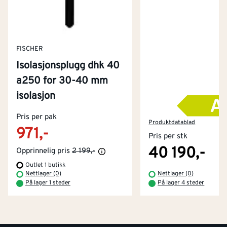
FISCHER
Isolasjonsplugg dhk 40
a250 for 30-40 mm
isolasjon
Kontakt oss
Pris per pak
Om Montér
Produktdatablad
971,-
Pris per stk
Kjøpsbetingelser
Tjenester
Byggevarehus og åpningstider
40 190,-
Opprinnelig pris
2 199,-
Outlet 1 butikk
Betaling
Montér Klubb
Nettlager (0)
Nettlager (0)
Prismatch
På lager 1 steder
På lager 4 steder
Netthandel
Medlemsavtaler
100% fornøydgaranti
Retur- og angrerettsskjema