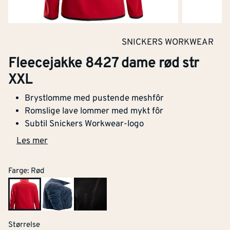
Barnemodell
Nei
Lysbueprøvet
Nei
SNICKERS WORKWEAR
Materialvekt
[g/m²]
160
Fleecejakke 8427 dame rød str
XXL
Varslingsbeskyttelse i
Nei
henhold til EN ISO 20471
Brystlomme med pustende meshfôr
Romslige lave lommer med mykt fôr
Engangsversjon
Nei
Subtil Snickers Workwear-logo
Les mer
Antistatisk utførelse
Nei
Farge
:
Rød
Fukt/vanntetthet i
Nei
henhold til EN 343
Varmebeskyttelse
Nei
Størrelse