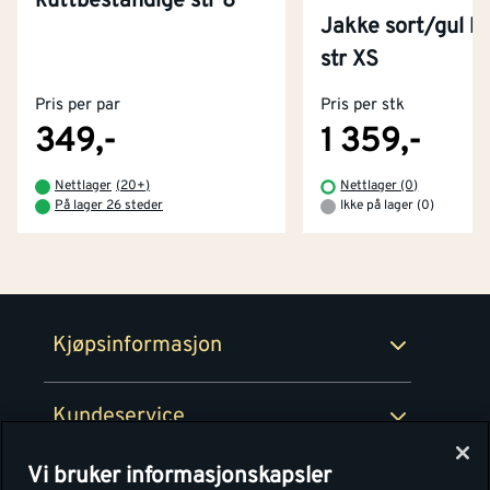
kuttbestandige str 8
Jakke sort/gul kl
Kontakt oss
str XS
Om Montér
Pris per par
Pris per stk
Kjøpsbetingelser
Tjenester
Byggevarehus og åpningstider
349,-
1 359,-
Betaling
Montér Klubb
Nettlager
(
20+
)
Nettlager (0)
Prismatch
På lager 26 steder
Ikke på lager (0)
Netthandel
Medlemsavtaler
100% fornøydgaranti
Retur- og angrerettsskjema
Montér Bedrift
Ledige stillinger
Kjøpsinformasjon
Retur av EE-avfall
Personvern
Kundeservice
Våre kjøkkensentre
Vi bruker informasjonskapsler
Montér