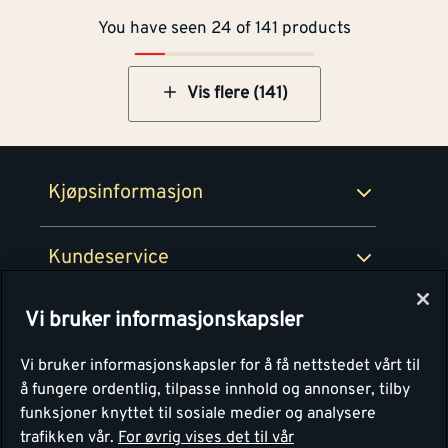
You have seen 24 of 141 products
Betaling
Montér Klubb
Prismatch
Netthandel
Vis flere (141)
Medlemsavtaler
100% fornøydgaranti
Retur- og angrerettsskjema
Montér Bedrift
Ledige stillinger
Kjøpsinformasjon
Retur av EE-avfall
Personvern
Kundeservice
Våre kjøkkensentre
Vi bruker informasjonskapsler
Montér
Vi bruker informasjonskapsler for å få nettstedet vårt til
å fungere ordentlig, tilpasse innhold og annonser, tilby
funksjoner knyttet til sosiale medier og analysere
trafikken vår.
For øvrig vises det til vår