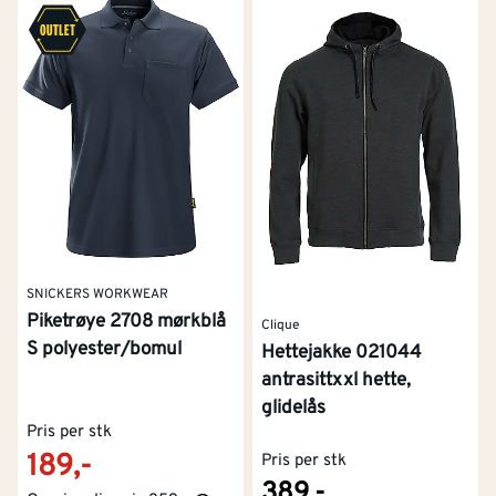
SNICKERS WORKWEAR
Piketrøye 2708 mørkblå
Clique
S polyester/bomul
Hettejakke 021044
antrasittxxl hette,
glidelås
Pris per stk
189,-
Pris per stk
389,-