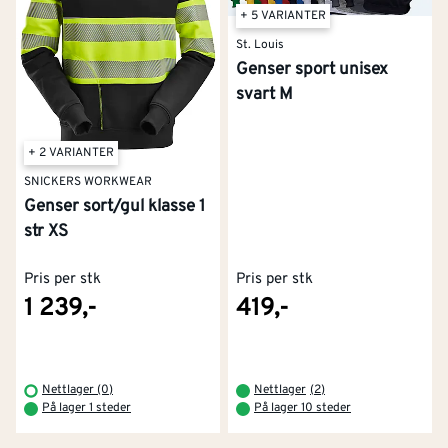
+ 5 VARIANTER
St. Louis
Genser sport unisex
svart M
+ 2 VARIANTER
SNICKERS WORKWEAR
Genser sort/gul klasse 1
str XS
Pris per stk
Pris per stk
1 239,-
419,-
Kontakt oss
Om Montér
Nettlager (0)
Nettlager
(
2
)
På lager 1 steder
På lager 10 steder
Kjøpsbetingelser
Tjenester
Byggevarehus og åpningstider