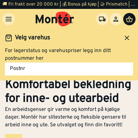
🚚 Fri frakt over 20 000 kr | 💰 Bonus på kjøp | 🤝 Prismatch | ⭐ 100% fornøyd garanti | 🏪 140 byggevarehus
Velg varehus
For lagerstatus og varehuspriser legg inn ditt
dsklær og verneutstyr
Arbeidsklær
Arbeidsgenser
postnummer her
Arbeidsgenser –
Postnr
Komfortabel bekledning
for inne- og utearbeid
En arbeidsgenser gir varme og komfort på kjølige
dager. Montér har slitesterke og fleksible gensere til
arbeid inne og ute. Se utvalget og finn din favoritt!