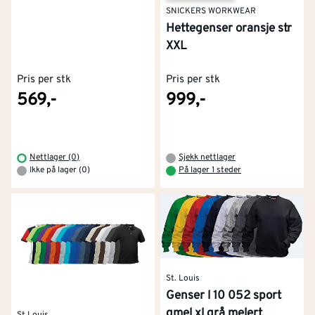
SNICKERS WORKWEAR
Hettegenser oransje str
XXL
Pris per stk
Pris per stk
569,-
999,-
Nettlager (0)
Sjekk nettlager
Ikke på lager (0)
På lager 1 steder
St. Louis
Genser l 10 052 sport
gmel xl grå melert