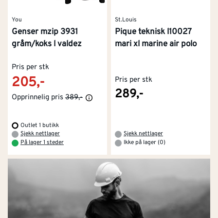
You
St.Louis
Genser mzip 3931
Pique teknisk l10027
gråm/koks l valdez
mari xl marine air polo
Pris per stk
205,-
Pris per stk
289,-
Opprinnelig pris
389,-
Outlet 1 butikk
Sjekk nettlager
Sjekk nettlager
På lager 1 steder
Ikke på lager (0)