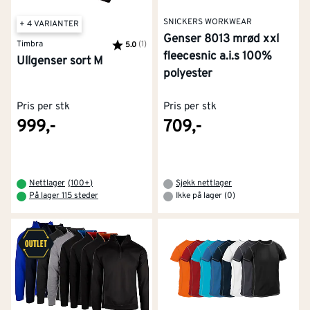
SNICKERS WORKWEAR
+ 4 VARIANTER
Genser 8013 mrød xxl
Timbra
Karakter:
(1)
av 5 mulige
5.0
fleecesnic a.i.s 100%
Ullgenser sort M
polyester
Pris per stk
Pris per stk
999,-
709,-
Nettlager
(
100+
)
Sjekk nettlager
På lager 115 steder
Ikke på lager (0)