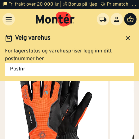
🚚 Fri frakt over 20 000 kr | 💰 Bonus på kjøp | 🤝 Prismatch | ⭐ 100% fornøyd garanti | 🏪 140 byggevarehus
Velg varehus
For lagerstatus og varehuspriser legg inn ditt
Arbeidsklær og verneutstyr
Arbeidshansker
postnummer her
Postnr