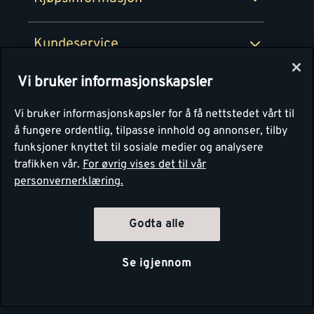
Retur av EE-avfall
Personvern
Kundeservice
Våre kjøkkensentre
Vi bruker informasjonskapsler
Montér
Vi bruker informasjonskapsler for å få nettstedet vårt til
å fungere ordentlig, tilpasse innhold og annonser, tilby
funksjoner knyttet til sosiale medier og analysere
trafikken vår.
For øvrig vises det til vår
personvernerklæring.
Godta alle
Se igjennom
Copyright Montér 2026