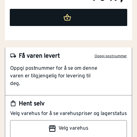
NOBB
60001312
Få varen levert
Oppgi postnummer
Artikkelnummer
101439133
Oppgi postnummer for å se om denne
varen er tilgjengelig for levering til
Skjærebeskyttelse nivå E
deg.
Geitenarv og spandex materiale
Forsterkede fingrer og tommel
Hent selv
TEGERA 7799 Dynamic Strength,
Velg varehus for å se varehuspriser og lagerstatus
Skjærebeskyttelseshanske, vinterforet, 0,6 0,8 mm
geitenarv av høyeste kvalitet, spandex, kuttmotstand
Velg varehus
nivå E, HPPE, polyester, stålfibertråd, Cat. II,
doc_7799_a4.pdf