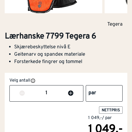
Tegera
Lærhanske 7799 Tegera 6
Skjærebeskyttelse nivå E
Geitenarv og spandex materiale
Forsterkede fingrer og tommel
Velg antall
Antall
par
NETTPRIS
1 049,-
/
par
1 049,-