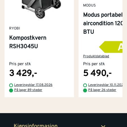
MODUS
Modus portabel
aircondition 120
RYOBI
BTU
Kompostkvern
RSH3045U
Kontakt oss
Om Montér
Produktdatablad
Pris per stk
Pris per stk
Kjøpsbetingelser
Tjenester
Byggevarehus og åpningstider
3 429,-
5 490,-
Betaling
Montér Klubb
Leveringsklar 17.08.2026
Leveringsklar 10.11.2026
Prismatch
På lager 89 steder
På lager 26 steder
Netthandel
Medlemsavtaler
100% fornøydgaranti
Retur- og angrerettsskjema
Montér Bedrift
Ledige stillinger
Kjøpsinformasjon