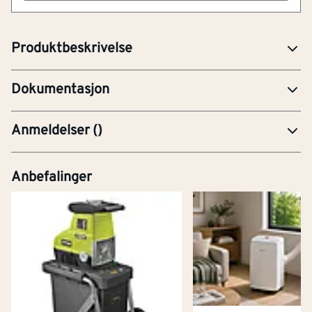
forsterkede fingrer og tommel, varselfarge,
touchscreen, vanntett, glassfiberfri, for allroundarbeid
PRE-Produktdatablad
Produktbeskrivelse
uis_7799_a4.pdf
Dokumentasjon
Anmeldelser
(
)
Anbefalinger