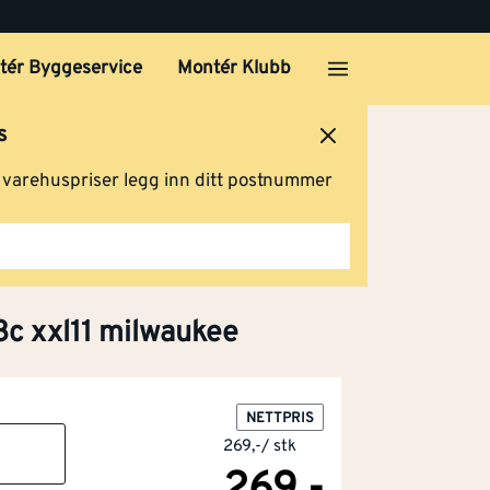
tér Byggeservice
Montér Klubb
s
ersted
Logg inn
Handlevogn
g varehuspriser legg inn ditt postnummer
3c xxl11 milwaukee
NETTPRIS
269,-
/
stk