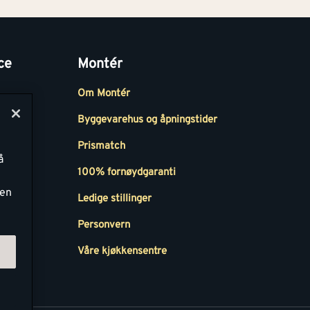
ce
Montér
Om Montér
Byggevarehus og åpningstider
Prismatch
å
r
100% fornøydgaranti
ken
Ledige stillinger
all
Personvern
Våre kjøkkensentre