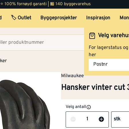
mikroorganismer
 | ⭐ 100% fornøyd garanti | 🏪 140 byggevarehus
Beskyttelse mot
Ja
d
🏷️ Outlet
Byggeprosjekter
Inspirasjon
Mon
varme og ild
Velg varehu
Beskyttelse mot
Nei
Velg lag
kulde
For lagerstatus o
her
Beskyttelse mot
Ja
ker
Postnr
radioaktiv stråling
Milwaukee
Beskyttelse mot
Nei
Hansker vinter cut 
ioniserende stråling
Kjemikalieresistent
Nei
Velg antall
Isolert
Nei
Antall
stk