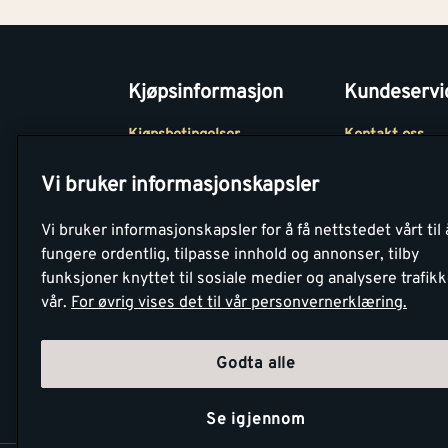
Kjøpsinformasjon
Kundeservi
Kjøpsbetingelser
Kontakt oss
Betaling
Tjenester
Vi bruker informasjonskapsler
Netthandel
Montér Klubb
Vi bruker informasjonskapsler for å få nettstedet vårt til 
Retur- og
Medlemsavtale
fungere ordentlig, tilpasse innhold og annonser, tilby
angrerettsskjema
funksjoner knyttet til sosiale medier og analysere trafik
Montér Bedrift
vår.
For øvrig vises det til vår personvernerklæring.
Retur av EE-avf
Godta alle
Se igjennom