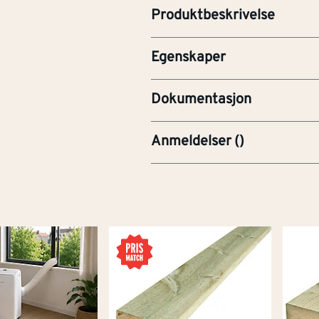
Produktbeskrivelse
Type overflate
Andre
Egenskaper
PRE-Produktdatablad
Dokumentasjon
Anmeldelser
(
)