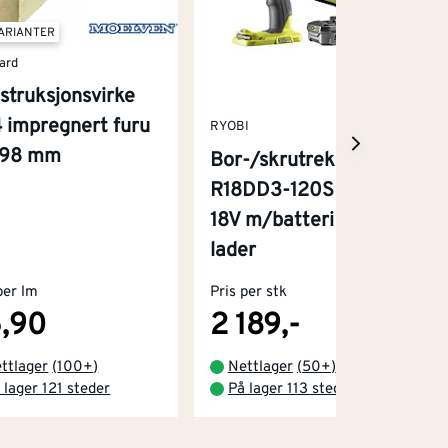
VARIANTER
ard
struksjonsvirke
 impregnert furu
RYOBI
x98 mm
Bor-/skrutrekker
R18DD3-120S One+
18V m/batteri og
lader
per lm
Pris per stk
,90
2 189,-
ttlager
(
100+
)
Nettlager
(
50+
)
 lager 121 steder
På lager 113 steder