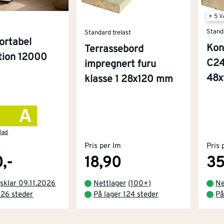
+ 5 
Stand
Standard trelast
ortabel
Kon
Terrassebord
ition 12000
C24
impregnert furu
48
klasse 1 28x120 mm
lad
k
Pris per lm
Pris 
,-
18,90
35
sklar 09.11.2026
Nettlager
(
100+
)
Ne
 26 steder
På lager 124 steder
På