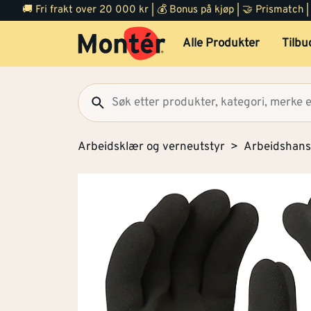
🚚 Fri frakt over 20 000 kr | 💰 Bonus på kjøp | 🤝 Prismatch
Alle Produkter
Tilbu
Arbeidsklær og verneutstyr
Arbeidshans