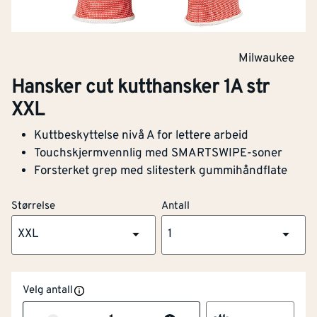
Med sklisikkert belegg
Ja
Milwaukee
Foret
Nei
Hansker cut kutthansker 1A str
Beskyttelse mot
Nei
XXL
mekaniske farer
Kuttbeskyttelse nivå A for lettere arbeid
Touchskjermvennlig med SMARTSWIPE-soner
Beskyttelse mot
Nei
Forsterket grep med slitesterk gummihåndflate
mikroorganismer
Størrelse
Antall
Beskyttelse mot varme og
Nei
ild
XXL
1
Beskyttelse mot kulde
Nei
Velg antall
Beskyttelse mot
Nei
radioaktiv stråling