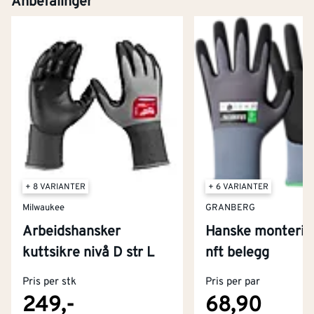
Anbefalinger
+ 8 VARIANTER
+ 6 VARIANTER
Milwaukee
GRANBERG
Arbeidshansker
Hanske montering
Kontakt oss
kuttsikre nivå D str L
nft belegg
Om Montér
Pris per stk
Pris per par
Kjøpsbetingelser
Tjenester
Byggevarehus og åpningstider
249,-
68,90