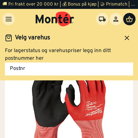
🚚 Fri frakt over 20 000 kr | 💰 Bonus på kjøp | 🤝 Prismatch | ⭐ 100% fornøyd garanti | 🏪 140 byggevarehus
Velg varehus
For lagerstatus og varehuspriser legg inn ditt
Arbeidsklær og verneutstyr
Arbeidshansker
postnummer her
Postnr
Høy synlighet
Nei
(signalfarger)
Lang utførelse
Nei