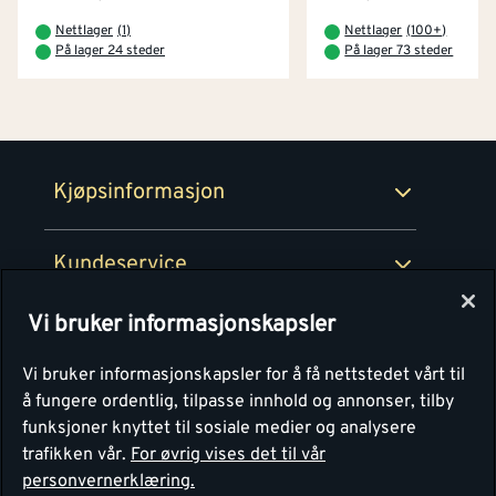
Betaling
Montér Klubb
Nettlager
(
1
)
Nettlager
(
100+
)
Prismatch
På lager 24 steder
På lager 73 steder
Netthandel
Medlemsavtaler
100% fornøydgaranti
Retur- og angrerettsskjema
Montér Bedrift
Ledige stillinger
Kjøpsinformasjon
Retur av EE-avfall
Personvern
Kundeservice
Våre kjøkkensentre
Vi bruker informasjonskapsler
Montér
Vi bruker informasjonskapsler for å få nettstedet vårt til
å fungere ordentlig, tilpasse innhold og annonser, tilby
funksjoner knyttet til sosiale medier og analysere
trafikken vår.
For øvrig vises det til vår
personvernerklæring.