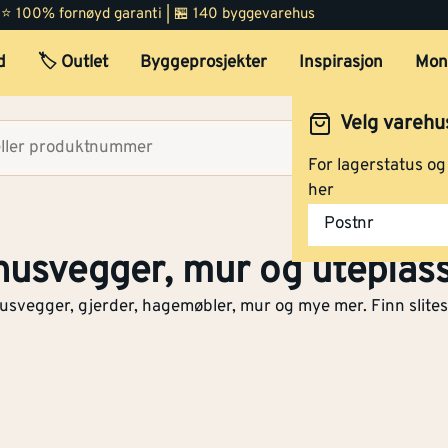
 | ⭐ 100% fornøyd garanti | 🏪 140 byggevarehus
d
🏷️ Outlet
Byggeprosjekter
Inspirasjon
Mon
Velg varehu
Velg lag
For lagerstatus o
her
Postnr
 husvegger, mur og uteplas
husvegger, gjerder, hagemøbler, mur og mye mer. Finn slitest