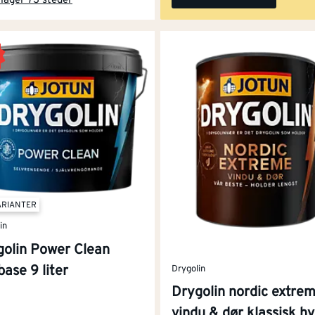
 lager 73 steder
r dårlig heft. Og uansett om kledningen ser ren ut, legger de
varehus, finner du
produkter til vask, rens og vedlikehold
ut
, eller hvis malingen er i god stand og bare skal friskes opp.
alingen. Vasken fjerner fett, slik at den nye malingen får 
tter vask og skal ikke skylles av. Middelet ligger igjen i tr
elvrensende utendørsmaling
tilsatt midler som forebygger 
ARIANTER
in
golin Power Clean
 strykes på.
base 9 liter
Drygolin
Drygolin nordic extre
jerne alt som sitter løst. Hvis du kan vippe opp en flik med
vindu & dør klassisk hv