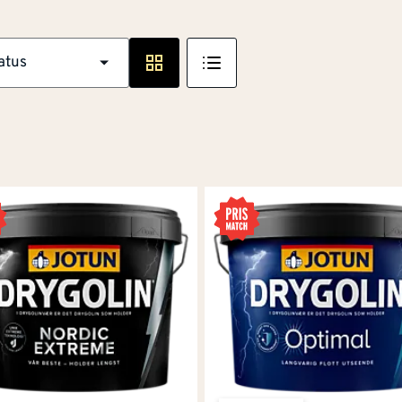
illere med ulik teknologi for forskjellige underlag, og alle 
atus
år du ekspertens beste råd!
erder
,
levegger
og
rekkverk
. Oljemaling har suveren inntren