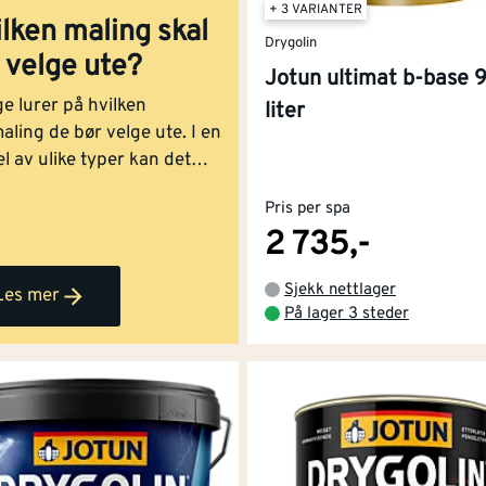
+ 3 VARIANTER
husvegger, rekkverk og gjerder
lken maling skal
Drygolin
 velge ute?
Jotun ultimat b-base 
 både tidsbruk og resultat. Her er en liten sjekkliste med
m
e lurer på hvilken
liter
ling de bør velge ute. I en
l av ulike typer kan det
vanskelig å vite hvilken
Pris per spa
g som er best til ulike
2 735,-
 kledning. Vi hjelper deg å
 den riktige!
Sjekk nettlager
Les mer
På lager 3 steder
er på husveggen
uset?
Fargen på fargekartet kan se helt annerledes ut på en 
 par bord på en diskré plass på huset, la det tørke, og se
ge til hele huset!