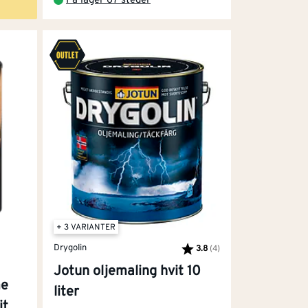
På lager 67 steder
t seg en hinne av pollen, sot og soppsporer
endørs.
maksimalt feste. Husk at kraftvask kan tære
everket og hindrer at ny sopp vokser frem
alger og svertesopp.
+ 3 VARIANTER
Drygolin
3.8
(4)
Karakter:
av 5 mulige
Jotun oljemaling hvit 10
me
liter
 neglen, skal den bort.
it