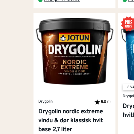
På lager 19 steder
På
1. Vask: Fjern skitt og soppsporer
Hos Montér pleier vi å si at skitne flater gi
gjennom året. I nettbutikken og i våre bygg
Husvask
brukes til årlig
vask og vedlikehold
Kraftvask
brukes til å matte ned den gamle m
på glass, så dekk til vinduene!
Sopp- og algedrepende middel
kan påføres e
under den nye malingen. Montér har også
s
+ 2 V
Drygol
2. Skraping og pussing
Drygolin
5.0
(1)
Karakter:
av 5 mulige
Dry
Drygolin nordic extreme
Maling sitter aldri bedre enn underlaget den
hvit
vindu & dør klassisk hvit
Bruk en skrape og gå over hele veggen for å f
base 2,7 liter