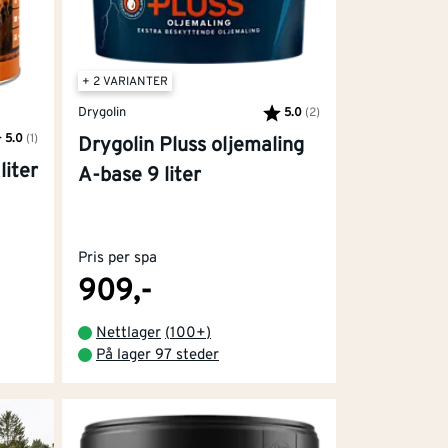
t fuktigheten i muren slipper ut i stedet for
+ 2 VARIANTER
Drygolin
5.0
(2)
Karakter:
av 5 mulige
og finish. Den gir en glatt overflate som er
5.0
(1)
Drygolin Pluss oljemaling
rakter:
 5 mulige
liter
A-base 9 liter
Pris per spa
let i samarbeid med Riksantikvaren.
909,-
tid, men gir et resultat som er unikt og
Nettlager
(
100+
)
På lager 97 steder
 både grunning og metallmaling til større