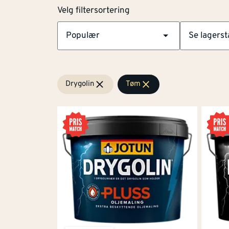
Montér har utendørs maling, impregnering og f
Velg filtersortering
vind. Velg mellom
Populær
Se lagerst
oljemaling
hybrid maling
vannbasert maling
murmaling, impregnering og murfiller
Drygolin
Tøm
maling til dør og vindu
linoljemaling
Velg
maling og grunning for metall
filtersortering
universalmaling
spraymaling
Planlegger du å male huset i sommer? Her f
Utendørs oljemaling
Den tradisjonelle favoritten til husmaling,
gj