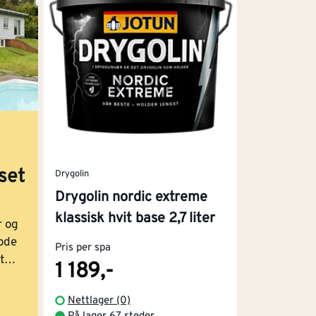
før du bruker en robust metallmaling som
uten penselstrøk.
 og er ideell for småreparasjoner og detaljer,
esterk og gir en fin overflate.
set
Drygolin
Drygolin nordic extreme
en ute?
klassisk hvit base 2,7 liter
r og
sser etter et par år og én som holder i
gode
Pris per spa
t
1 189,-
seg
Nettlager (0)