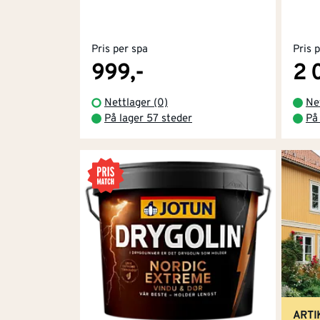
En stålbørste er effektiv på grov kledning for 
Pris per spa
Pris 
Slipepapir
og slipebrett kan benyttes på glat
999,-
2 
biter.
Nettlager (0)
Ne
3. Grunning av treverk
På lager 57 steder
På
Grunning bør alltid brukes på ubehandlet trev
Visir/grunning for tre er en tynn olje (klar 
for malingen.
Vær ekstra nøye med å mette endene på kledn
starter hvis du slurver.
Kvist- og sperregrunning
: Skal du male hvit
flekker i den nye malingen.
ARTI