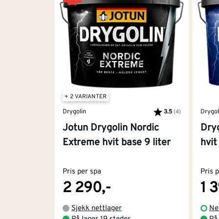
Metall krever spesialbehandling for å unngå
står mot fuktighet og andre påkjenninger fr
Spraymaling og universalmaling og - 
Spraymaling er perfekt for småting som lykte
+ 2 VARIANTER
Har du noe du vil fornye? Universalmaling kan
Drygolin
Drygol
men også til fornying av utemøbler, maling 
3.5
(4)
Karakter:
av 5 mulige
Jotun Drygolin Nordic
Dryg
Hva slags forarbeid og prod
Extreme hvit base 9 liter
hvit
Forarbeidet er kanskje den kjedeligste delen
Pris per spa
Pris 
minst et tiår.
2 290,-
1 
Her er en enkel guide til produktene og steg
Sjekk nettlager
Ne