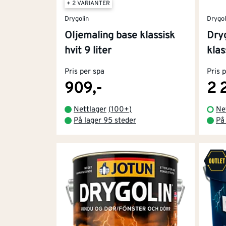
lavere temperaturer enn vannbaserte variant
+ 2 VARIANTER
Drygolin
Drygol
Akrylmaling og vannbasert utemalin
Oljemaling base klassisk
Dryg
Dette er også en populær eksteriørmaling, bl
hvit 9 liter
klas
glans. Den er mer elastisk, noe som minsker
Pris per spa
Pris 
909,-
2 
Mindre vedlikehold med hybridmaling
Nettlager
(
100+
)
Ne
Her får du det beste fra to verdener. Hybri
På lager 95 steder
På
holde på fargen. Hybridmaling er et godt valg
Langt vedlikeholdsintervall kan forsvare at
annet Jotuns populære hybridmaling Drygoli
Maling, impregnering og filler til mur
Muren puster og lever på en annen måte enn 
murimpregnering for å gjøre overflaten vann