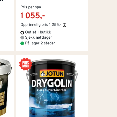
Pris per spa
1 055,-
 å "rubbe" opp overflaten slik at malingen
Opprinnelig pris
1 255,-
Outlet 1 butikk
Sjekk nettlager
På lager 2 steder
gjøres for å mette treverket før du maler.
uktopptak og råte, og fungerer som et "lim"
ghet som et sugerør, og det er her råten
lødning" fra kvistene lager stygge gule